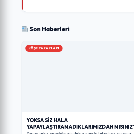
Son Haberleri
KÖŞE YAZARLARI
YOKSA SİZ HALA
YAPAYLAŞTIRAMADIKLARIMIZDAN MISINIZ
Yapay zeka, insanlığın elindeki en güçlü teknolojik sıçrama