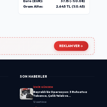
Euro (EUR):
37.15 (-%0.08)
Gram Altın:
2.645 TL (%0.45)
REKLAM VER
SON HABERLER
İZMIR GÜNDEM
Bayraklı'da Operasyon: 3 Ruhsatsız
Tabanca, Çelik Yelek ve…
12 saat önce