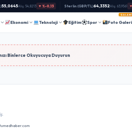
55,0645
64,3352
▼ %-0,13
Sterlin (GBP/TL)
▼ 
Alış: 54,8213
Alış: 63,9561
GALERI
Ara
Ekonomi
Teknoloji
Eğitim
Spor
Foto Galer
tim
ızı Binlerce Okuyucuya Duyurun
ş.
rtumedhaber.com