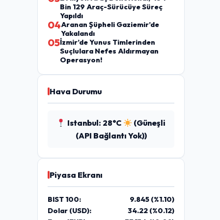
Bin 129 Araç-Sürücüye Süreç
Yapıldı
04
Aranan Şüpheli Gaziemir’de
Yakalandı
05
İzmir’de Yunus Timlerinden
Suçlulara Nefes Aldırmayan
Operasyon!
Hava Durumu
Istanbul: 28°C
(Güneşli
(API Bağlantı Yok))
Piyasa Ekranı
BIST 100:
9.845 (%1.10)
Dolar (USD):
34.22 (%0.12)