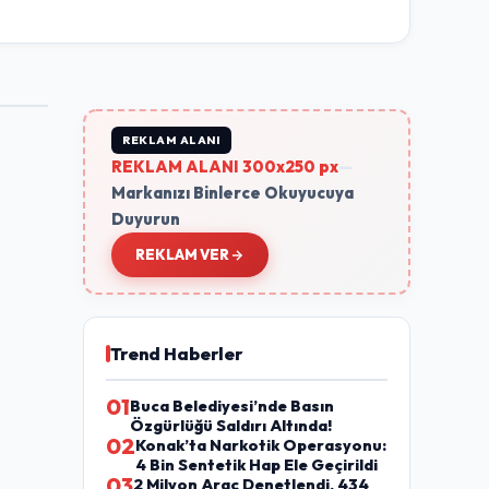
REKLAM ALANI
REKLAM ALANI 300x250 px
—
Markanızı Binlerce Okuyucuya
Duyurun
REKLAM VER
Trend Haberler
01
Buca Belediyesi’nde Basın
Özgürlüğü Saldırı Altında!
02
Konak’ta Narkotik Operasyonu:
4 Bin Sentetik Hap Ele Geçirildi
03
2 Milyon Araç Denetlendi, 434