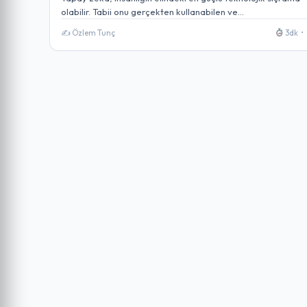
olabilir. Tabii onu gerçekten kullanabilen ve…
✍️ Özlem Tunç
3dk •