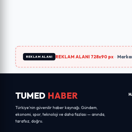
REKLAM ALANI 728x90 px
—
Markan
REKLAM ALANI
TUMED
HABER
H
Türkiye'nin güvenilir haber kaynağı. Gündem,
ekonomi, spor, teknoloji ve daha fazlası — anında,
tarafsız, doğru.