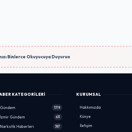
ızı Binlerce Okuyucuya Duyurun
ABER KATEGORILERI
KURUMSAL
Hakkımızda
Gündem
1378
Künye
İzmir Gündem
631
İletişim
Narkotik Haberleri
387