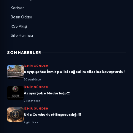
Kariyer
Basın Odası
RSS Akışı
Site Haritası
SON HABERLER
İZMIR GÜNDEM
Kayıp şahısı İzmir polisi sağ salim ailesine kavuşturdu!
20 saat önce
İZMIR GÜNDEM
Asayiş Şube Müdürlüğü!!!
21 saat önce
İZMIR GÜNDEM
Urla Cumhuriyet Başsavcılığı!!!
2 gün önce