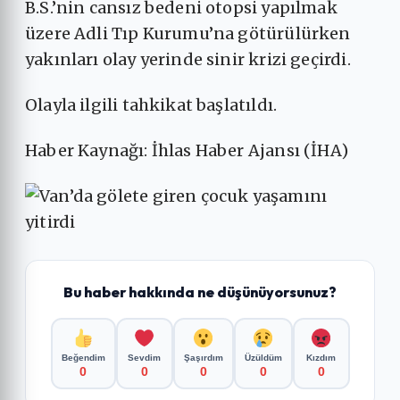
B.S.’nin cansız bedeni otopsi yapılmak
üzere Adli Tıp Kurumu’na götürülürken
yakınları olay yerinde sinir krizi geçirdi.
Olayla ilgili tahkikat başlatıldı.
Haber Kaynağı: İhlas Haber Ajansı (İHA)
Bu haber hakkında ne düşünüyorsunuz?
Beğendim
Sevdim
Şaşırdım
Üzüldüm
Kızdım
0
0
0
0
0