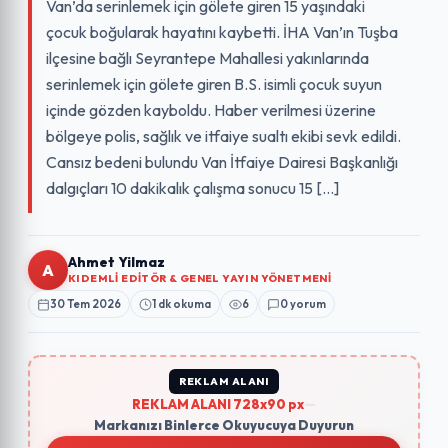
Van’da serinlemek için gölete giren 15 yaşındaki
çocuk boğularak hayatını kaybetti. İHA Van’ın Tuşba
ilçesine bağlı Seyrantepe Mahallesi yakınlarında
serinlemek için gölete giren B.S. isimli çocuk suyun
içinde gözden kayboldu. Haber verilmesi üzerine
bölgeye polis, sağlık ve itfaiye sualtı ekibi sevk edildi.
Cansız bedeni bulundu Van İtfaiye Dairesi Başkanlığı
dalgıçları 10 dakikalık çalışma sonucu 15 […]
Ahmet Yilmaz
A
KIDEMLI EDITÖR & GENEL YAYIN YÖNETMENI
30 Tem 2026
1 dk okuma
6
0 yorum
REKLAM ALANI
REKLAM ALANI 728x90 px
—
Markanızı Binlerce Okuyucuya Duyurun