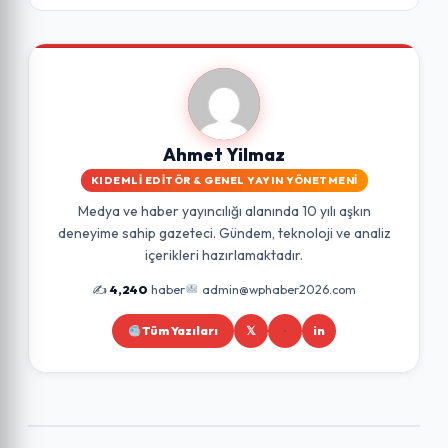
Ahmet Yilmaz
KIDEMLI EDITÖR & GENEL YAYIN YÖNETMENI
Medya ve haber yayıncılığı alanında 10 yılı aşkın
deneyime sahip gazeteci. Gündem, teknoloji ve analiz
içerikleri hazırlamaktadır.
✍️
4,240
haber
admin@wphaber2026.com
Tüm Yazıları
𝕏
in