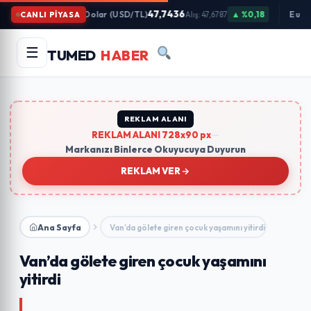
İçeriğe
47,7436
Dolar (USD/TL)
▲ %0,18
Euro
CANLI PİYASA
Alış: 47,6787
Atla
Arama
Ara
☰
TUMED
HABER
yapın:
Trend Aramalar:
#gündem
#ekonomi
#teknoloji
#eğitim
REKLAM ALANI
REKLAM ALANI 728x90 px
—
Markanızı Binlerce Okuyucuya Duyurun
REKLAM VER
Ana Sayfa
Van’da gölete giren çocuk yaşamını yitirdi
Van’da gölete giren çocuk yaşamını
yitirdi