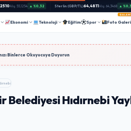
10
64,4811
▲ %0,32
Sterlin (GBP/TL)
▲ %0,38
Alış: 55,1254
Alış: 64,3468
GALERI
Ara
Ekonomi
Teknoloji
Eğitim
Spor
Foto Galer
tim
ızı Binlerce Okuyucuya Duyurun
ırnebi Yaylası yolunda güvenlik…
 Belediyesi Hıdırnebi Yay