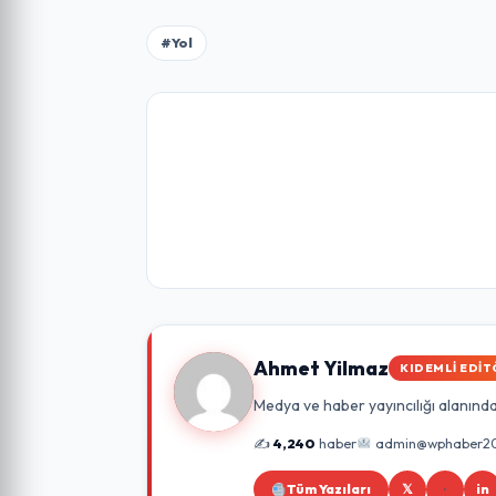
#Yol
Ahmet Yilmaz
KIDEMLI EDIT
Medya ve haber yayıncılığı alanında 
✍️
4,240
haber
admin@wphaber2
Tüm Yazıları
𝕏
in