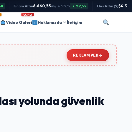
6.660,55
$4.342,0
Gram Altın
▲ %2,59
Ons Altın ($)
Alış: 6.659,69
CANLI
i
Video Galeri
Hakkımızda
İletişim
REKLAM VER
lası yolunda güvenlik