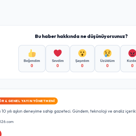
Bu haber hakkında ne düşünüyorsunuz?
Beğendim
Sevdim
Şaşırdım
Üzüldüm
Kızd
0
0
0
0
0
ÖR & GENEL YAYIN YÖNETMENI
10 yılı aşkın deneyime sahip gazeteci. Gündem, teknoloji ve analiz içerik
026.com