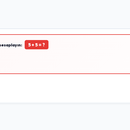
5 + 5 = ?
hesaplayın: