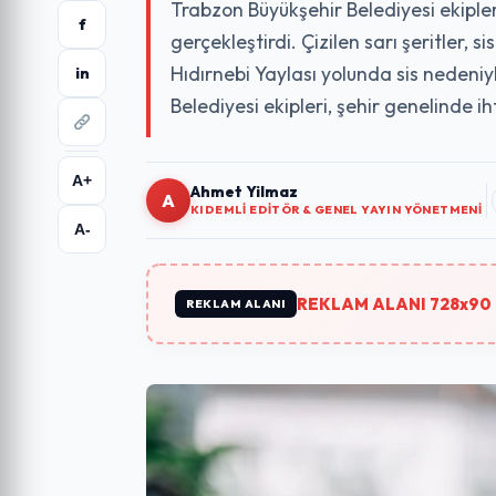
Trabzon Büyükşehir Belediyesi ekipler
f
gerçekleştirdi. Çizilen sarı şeritler,
Hıdırnebi Yaylası yolunda sis nedeniy
in
Belediyesi ekipleri, şehir genelinde i
A+
Ahmet Yilmaz
A
KIDEMLI EDITÖR & GENEL YAYIN YÖNETMENI
A-
REKLAM ALANI 728x90 
REKLAM ALANI