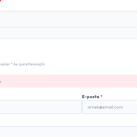
lar * ile işaretlenmiştir.
.
E-posta
*