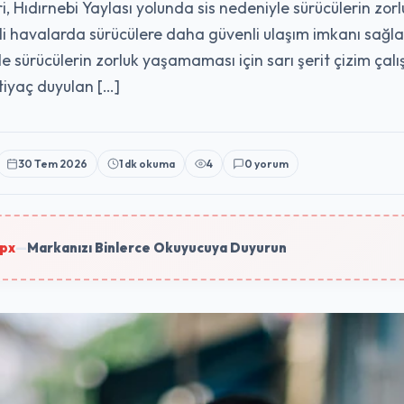
i, Hıdırnebi Yaylası yolunda sis nedeniyle sürücülerin zor
 sisli havalarda sürücülere daha güvenli ulaşım imkanı sağ
le sürücülerin zorluk yaşamaması için sarı şerit çizim çal
htiyaç duyulan […]
30 Tem 2026
1 dk okuma
4
0 yorum
px
—
Markanızı Binlerce Okuyucuya Duyurun