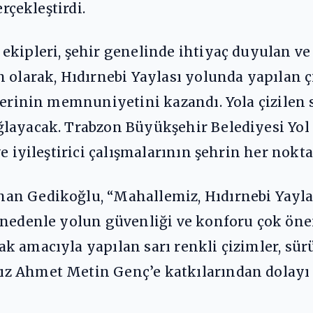
erçekleştirdi.
kipleri, şehir genelinde ihtiyaç duyulan ve 
n olarak, Hıdırnebi Yaylası yolunda yapılan 
erinin memnuniyetini kazandı. Yola çizilen sa
ğlayacak. Trabzon Büyükşehir Belediyesi Yo
e iyileştirici çalışmalarının şehrin her nokt
n Gedikoğlu, “Mahallemiz, Hıdırnebi Yaylas
 nedenle yolun güvenliği ve konforu çok önem
k amacıyla yapılan sarı renkli çizimler, sür
 Ahmet Metin Genç’e katkılarından dolayı t