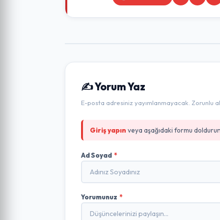
✍️ Yorum Yaz
E-posta adresiniz yayımlanmayacak. Zorunlu alan
Giriş yapın
veya aşağıdaki formu doldurun
Ad Soyad
*
Yorumunuz
*