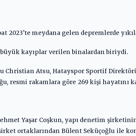
t 2023’te meydana gelen depremlerde yıkıla
büyük kayıplar verilen binalardan biriydi.
u Christian Atsu, Hatayspor Sportif Direktör
u, resmi rakamlara göre 269 kişi hayatını kay
hmet Yaşar Coşkun, yapı denetim şirketinin
irket ortaklarından Bülent Seküçoğlu ile kon