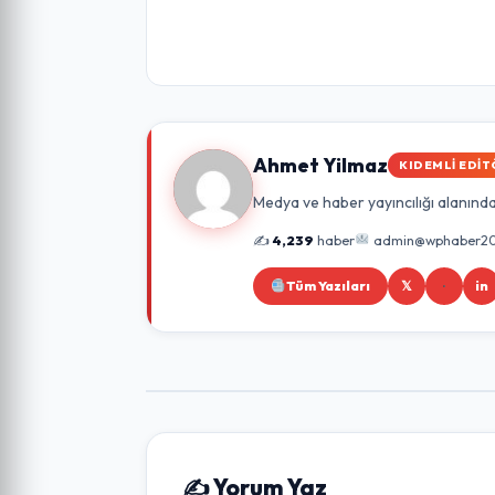
Ahmet Yilmaz
KIDEMLI EDIT
Medya ve haber yayıncılığı alanında 
✍️
4,239
haber
admin@wphaber20
Tüm Yazıları
𝕏
in
✍️ Yorum Yaz