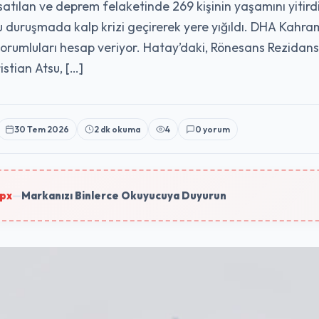
satılan ve deprem felaketinde 269 kişinin yaşamını yitir
lu duruşmada kalp krizi geçirerek yere yığıldı. DHA Ka
orumluları hesap veriyor. Hatay’daki, Rönesans Rezidans 
stian Atsu, […]
30 Tem 2026
2 dk okuma
4
0 yorum
px
—
Markanızı Binlerce Okuyucuya Duyurun