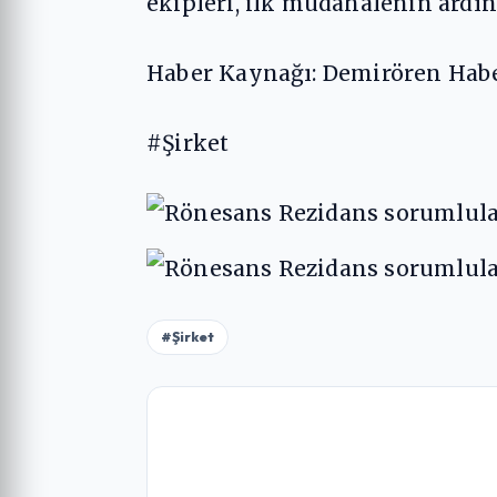
ekipleri, ilk müdahalenin ardı
Haber Kaynağı: Demirören Habe
#Şirket
#Şirket