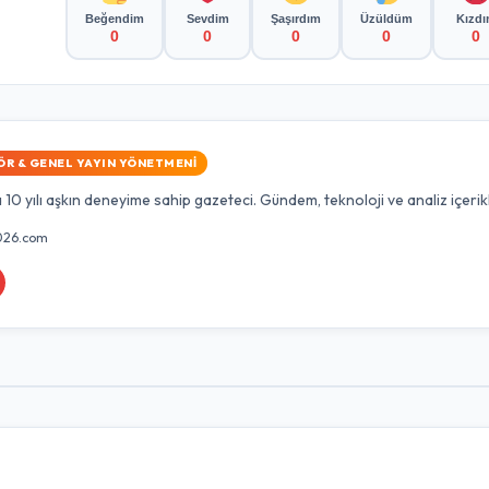
Beğendim
Sevdim
Şaşırdım
Üzüldüm
Kızd
0
0
0
0
0
ÖR & GENEL YAYIN YÖNETMENI
10 yılı aşkın deneyime sahip gazeteci. Gündem, teknoloji ve analiz içerik
26.com