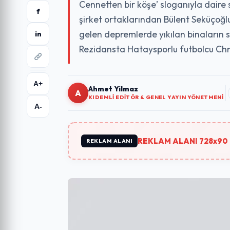
Cennetten bir köşe’ sloganıyla daire 
f
şirket ortaklarından Bülent Seküçoğ
gelen depremlerde yıkılan binaların s
in
Rezidansta Hataysporlu futbolcu Chri
A+
Ahmet Yilmaz
A
KIDEMLI EDITÖR & GENEL YAYIN YÖNETMENI
A-
REKLAM ALANI 728x90 
REKLAM ALANI