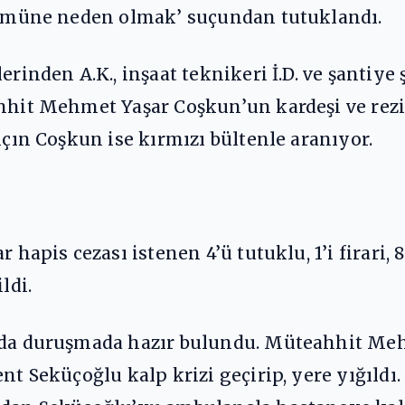
ölümüne neden olmak’ suçundan tutuklandı.
erinden A.K., inşaat teknikeri İ.D. ve şantiy
ahhit Mehmet Yaşar Coşkun’un kardeşi ve rezi
lçın Coşkun ise kırmızı bültenle aranıyor.
r hapis cezası istenen 4’ü tutuklu, 1’i firari
ldi.
ı da duruşmada hazır bulundu. Müteahhit Me
ent Seküçoğlu kalp krizi geçirip, yere yığıld