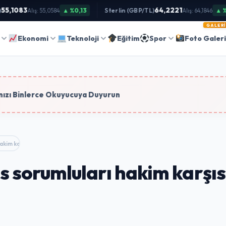
5,1083
64,2221
▲ %0,13
Sterlin (GBP/TL)
▲ %0,
Alış: 55,0584
Alış: 64,1846
GALERI
Ara
Ekonomi
Teknoloji
Eğitim
Spor
Foto Galer
tim
ızı Binlerce Okuyucuya Duyurun
kim karşısında: Sanık kalp…
sorumluları hakim karşısı