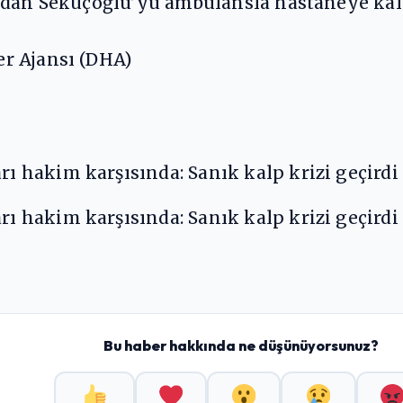
ndan Seküçoğlu’yu ambulansla hastaneye kald
r Ajansı (DHA)
Bu haber hakkında ne düşünüyorsunuz?