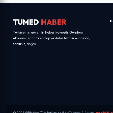
TUMED
HABER
H
Türkiye'nin güvenilir haber kaynağı. Gündem,
ekonomi, spor, teknoloji ve daha fazlası — anında,
tarafsız, doğru.
© 2026 WBHaber. Tüm hakları saklıdır.
Tasarım & Altyapı:
webbidi.c