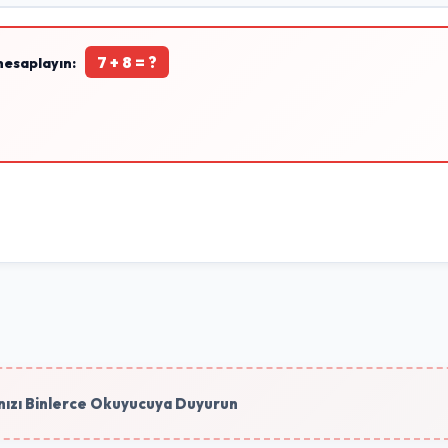
7 + 8 = ?
hesaplayın:
ızı Binlerce Okuyucuya Duyurun