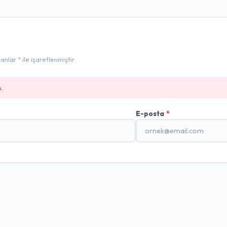
lar * ile işaretlenmiştir.
.
E-posta
*