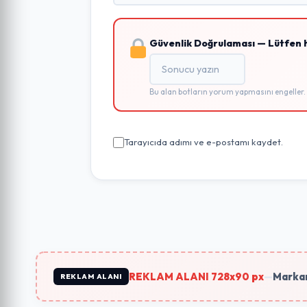
Güvenlik Doğrulaması — Lütfen 
Bu alan botların yorum yapmasını engeller.
Tarayıcıda adımı ve e-postamı kaydet.
REKLAM ALANI 728x90 px
—
Markan
REKLAM ALANI