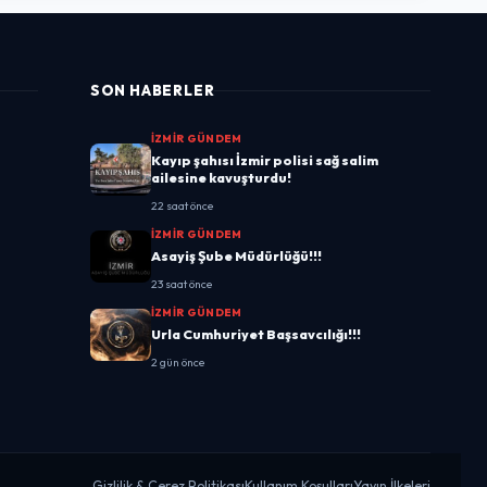
SON HABERLER
İZMIR GÜNDEM
Kayıp şahısı İzmir polisi sağ salim
ailesine kavuşturdu!
22 saat önce
İZMIR GÜNDEM
Asayiş Şube Müdürlüğü!!!
23 saat önce
İZMIR GÜNDEM
Urla Cumhuriyet Başsavcılığı!!!
2 gün önce
Gizlilik & Çerez Politikası
Kullanım Koşulları
Yayın İlkeleri