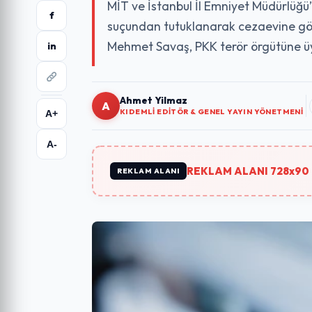
MİT ve İstanbul İl Emniyet Müdürlüğ
f
suçundan tutuklanarak cezaevine gön
Mehmet Savaş, PKK terör örgütüne ü
in
Ahmet Yilmaz
A
KIDEMLI EDITÖR & GENEL YAYIN YÖNETMENI
A+
A-
REKLAM ALANI 728x90 
REKLAM ALANI