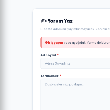
✍️ Yorum Yaz
E-posta adresiniz yayımlanmayacak. Zorunlu alan
Giriş yapın
veya aşağıdaki formu doldurun
Ad Soyad
*
Yorumunuz
*