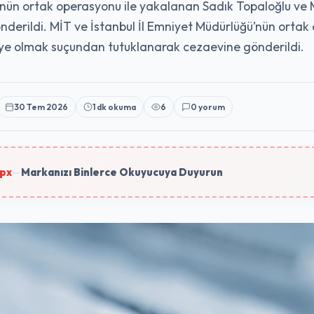
ü’nün ortak operasyonu ile yakalanan Sadık Topaloğlu v
derildi. MİT ve İstanbul İl Emniyet Müdürlüğü’nün ortak
ye olmak suçundan tutuklanarak cezaevine gönderildi.
30 Tem 2026
1 dk okuma
6
0 yorum
px
—
Markanızı Binlerce Okuyucuya Duyurun