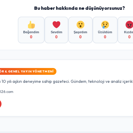
Bu haber hakkında ne düşünüyorsunuz?
Beğendim
Sevdim
Şaşırdım
Üzüldüm
Kızd
0
0
0
0
0
ÖR & GENEL YAYIN YÖNETMENI
10 yılı aşkın deneyime sahip gazeteci. Gündem, teknoloji ve analiz içerik
026.com