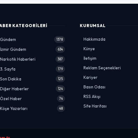
ABER KATEGORILERI
KURUMSAL
Hakkımızda
Gündem
1378
Künye
İzmir Gündem
634
İletişim
Narkotik Haberleri
387
Reklam Seçenekleri
3. Sayfa
179
Kariyer
Son Dakika
125
Basın Odası
Diğer Haberler
124
RSS Akışı
Özel Haber
74
Site Haritası
Köşe Yazarları
48
om.tr