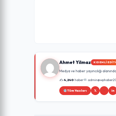
Ahmet Yilmaz
KIDEMLI EDIT
Medya ve haber yayıncılığı alanında 
✍️
4,240
haber
admin@wphaber2
Tüm Yazıları
𝕏
in