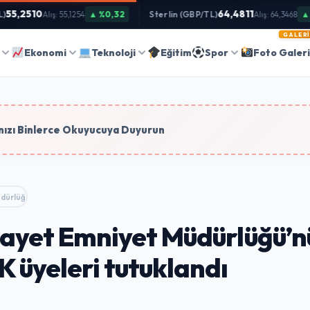
55,2510
64,4811
▲ %0,32
Sterlin (GBP/TL)
▲ %
Alış: 55,1254
Alış: 64,3468
GALERI
Ara
Ekonomi
Teknoloji
Eğitim
Spor
Foto Galer
tim
ızı Binlerce Okuyucuya Duyurun
Müdürlüğü’nün ortak…
ilayet Emniyet Müdürlüğü’n
 üyeleri tutuklandı