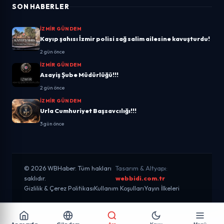
SON HABERLER
İZMIR GÜNDEM
Kayıp şahısı İzmir polisi sağ salim ailesine kavuşturdu!
2 gün önce
İZMIR GÜNDEM
Asayiş Şube Müdürlüğü!!!
2 gün önce
İZMIR GÜNDEM
Urla Cumhuriyet Başsavcılığı!!!
3 gün önce
© 2026 WBHaber. Tüm hakları
Tasarım & Altyapı:
saklıdır.
webbidi.com.tr
Gizlilik & Çerez Politikası
Kullanım Koşulları
Yayın İlkeleri