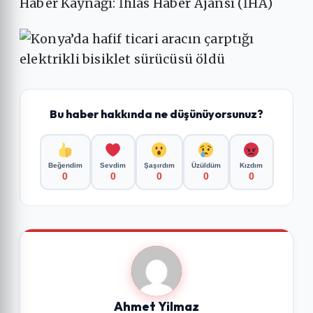
Haber Kaynağı: İhlas Haber Ajansı (İHA)
Bu haber hakkında ne düşünüyorsunuz?
Beğendim
Sevdim
Şaşırdım
Üzüldüm
Kızdım
0
0
0
0
0
Ahmet Yilmaz