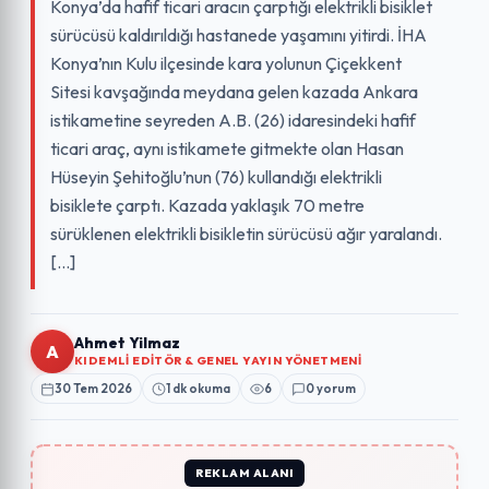
Konya’da hafif ticari aracın çarptığı elektrikli bisiklet
sürücüsü kaldırıldığı hastanede yaşamını yitirdi. İHA
Konya’nın Kulu ilçesinde kara yolunun Çiçekkent
Sitesi kavşağında meydana gelen kazada Ankara
istikametine seyreden A.B. (26) idaresindeki hafif
ticari araç, aynı istikamete gitmekte olan Hasan
Hüseyin Şehitoğlu’nun (76) kullandığı elektrikli
bisiklete çarptı. Kazada yaklaşık 70 metre
sürüklenen elektrikli bisikletin sürücüsü ağır yaralandı.
[…]
Ahmet Yilmaz
A
KIDEMLI EDITÖR & GENEL YAYIN YÖNETMENI
30 Tem 2026
1 dk okuma
6
0 yorum
REKLAM ALANI