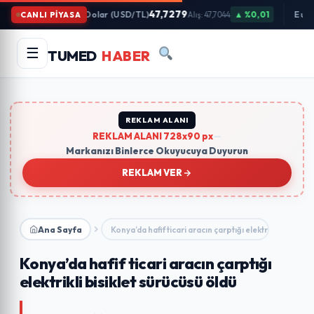
İçeriğe
47,7279
Dolar (USD/TL)
▲ %0,01
Euro
CANLI PİYASA
Alış: 47,7044
Atla
Arama
Ara
☰
TUMED
HABER
yapın:
Trend Aramalar:
#gündem
#ekonomi
#teknoloji
#eğitim
REKLAM ALANI
REKLAM ALANI 728x90 px
—
Markanızı Binlerce Okuyucuya Duyurun
REKLAM VER
Ana Sayfa
Konya’da hafif ticari aracın çarptığı elektrikli bisiklet…
Konya’da hafif ticari aracın çarptığı
elektrikli bisiklet sürücüsü öldü