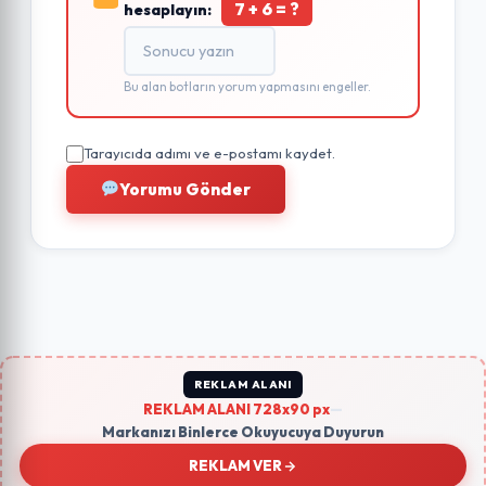
7 + 6 = ?
hesaplayın:
Bu alan botların yorum yapmasını engeller.
Tarayıcıda adımı ve e-postamı kaydet.
Yorumu Gönder
REKLAM ALANI
REKLAM ALANI 728x90 px
—
Markanızı Binlerce Okuyucuya Duyurun
REKLAM VER