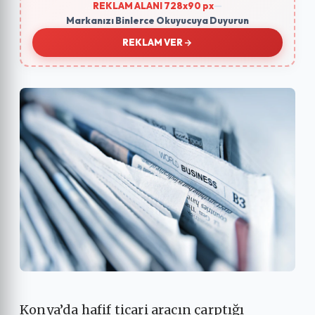
REKLAM ALANI 728x90 px
—
Markanızı Binlerce Okuyucuya Duyurun
REKLAM VER
Konya’da hafif ticari aracın çarptığı