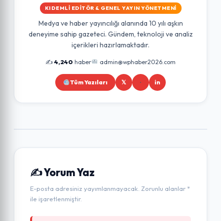
KIDEMLI EDITÖR & GENEL YAYIN YÖNETMENI
Medya ve haber yayıncılığı alanında 10 yılı aşkın
deneyime sahip gazeteci. Gündem, teknoloji ve analiz
içerikleri hazırlamaktadır.
✍️
4,240
haber
admin@wphaber2026.com
Tüm Yazıları
𝕏
in
✍️ Yorum Yaz
E-posta adresiniz yayımlanmayacak. Zorunlu alanlar *
ile işaretlenmiştir.