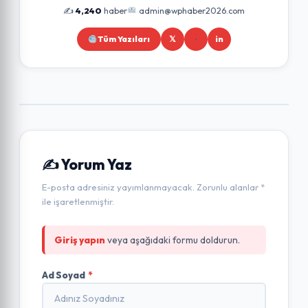
✍️
4,240
haber
admin@wphaber2026.com
Tüm Yazıları
𝕏
in
✍️ Yorum Yaz
E-posta adresiniz yayımlanmayacak. Zorunlu alanlar *
ile işaretlenmiştir.
Giriş yapın
veya aşağıdaki formu doldurun.
Ad Soyad
*