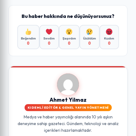
Bu haber hakkında ne düşünüyorsunuz?
Beğendim
Sevdim
Şaşırdım
Üzüldüm
Kızdım
0
0
0
0
0
Ahmet Yilmaz
KIDEMLI EDITÖR & GENEL YAYIN YÖNETMENI
Medya ve haber yayıncılığı alanında 10 yılı aşkın
deneyime sahip gazeteci. Gündem, teknoloji ve analiz
içerikleri hazırlamaktadır.