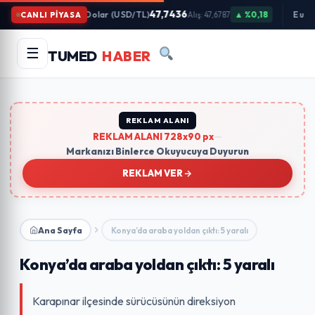
İçeriğe
47,7436
Dolar (USD/TL)
▲ %0,18
Euro
CANLI PİYASA
Alış: 47,6787
Atla
Arama
Ara
☰
TUMED
HABER
yapın:
Trend Aramalar:
#gündem
#ekonomi
#teknoloji
#eğitim
REKLAM ALANI
REKLAM ALANI 728x90 px
—
Markanızı Binlerce Okuyucuya Duyurun
REKLAM VER
Ana Sayfa
Konya’da araba yoldan çıktı: 5 yaralı
Konya’da araba yoldan çıktı: 5 yaralı
Karapınar ilçesinde sürücüsünün direksiyon