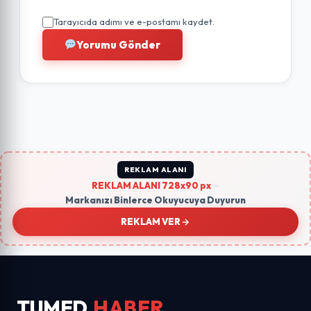
Tarayıcıda adımı ve e-postamı kaydet.
Yorumu Gönder
REKLAM ALANI
REKLAM ALANI 728x90 px
—
Markanızı Binlerce Okuyucuya Duyurun
REKLAM VER
TUMED
HABER