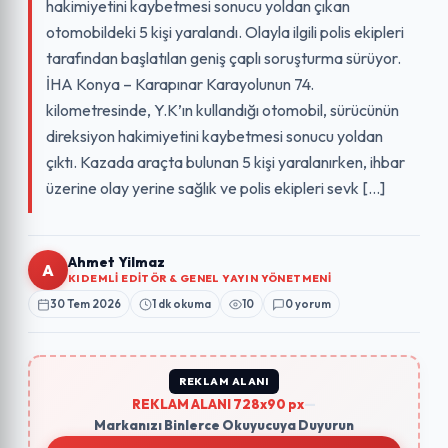
hakimiyetini kaybetmesi sonucu yoldan çıkan
otomobildeki 5 kişi yaralandı. Olayla ilgili polis ekipleri
tarafından başlatılan geniş çaplı soruşturma sürüyor.
İHA Konya – Karapınar Karayolunun 74.
kilometresinde, Y.K’ın kullandığı otomobil, sürücünün
direksiyon hakimiyetini kaybetmesi sonucu yoldan
çıktı. Kazada araçta bulunan 5 kişi yaralanırken, ihbar
üzerine olay yerine sağlık ve polis ekipleri sevk […]
Ahmet Yilmaz
A
KIDEMLI EDITÖR & GENEL YAYIN YÖNETMENI
30 Tem 2026
1 dk okuma
10
0 yorum
REKLAM ALANI
REKLAM ALANI 728x90 px
—
Markanızı Binlerce Okuyucuya Duyurun