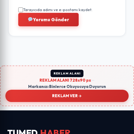
Tarayıcıda adımı ve e-postamı kaydet.
Yorumu Gönder
REKLAM ALANI
REKLAM ALANI 728x90 px
—
Markanızı Binlerce Okuyucuya Duyurun
REKLAM VER
TUMED
HABER