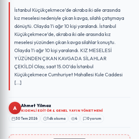
İstanbul Küçükçekmece’de akraba iki aile arasında
kız meselesi nedeniyle çıkan kavga, silahlı çatışmaya
dönüştü. Olayda 1’i ağır 10 kişi yaralandı. İstanbul
Küçükçekmece’de, akraba iki aile arasında kız
meselesi yüzünden çıkan kavga silahlar konuştu.
Olayda 1’i ağır 10 kişi yaralandı. KIZ MESELESİ
YÜZÜNDEN ÇIKAN KAVGADA SİLAHLAR
ÇEKİLDİ Olay, saat 15.00’da İstanbul
Küçükçekmece Cumhuriyet Mahallesi Kule Caddesi
[…]
Ahmet Yilmaz
A
KIDEMLI EDITÖR & GENEL YAYIN YÖNETMENI
30 Tem 2026
1 dk okuma
4
0 yorum