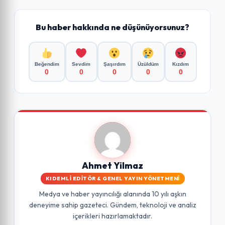
Bu haber hakkında ne düşünüyorsunuz?
Beğendim
Sevdim
Şaşırdım
Üzüldüm
Kızdım
0
0
0
0
0
Ahmet Yilmaz
KIDEMLI EDITÖR & GENEL YAYIN YÖNETMENI
Medya ve haber yayıncılığı alanında 10 yılı aşkın
deneyime sahip gazeteci. Gündem, teknoloji ve analiz
içerikleri hazırlamaktadır.