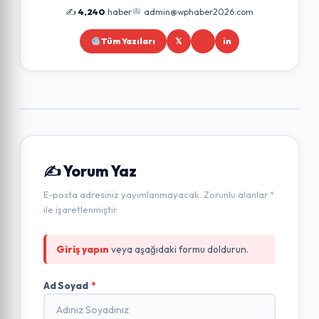
✍️
4,240
haber
admin@wphaber2026.com
Tüm Yazıları
𝕏
in
✍️ Yorum Yaz
E-posta adresiniz yayımlanmayacak. Zorunlu alanlar *
ile işaretlenmiştir.
Giriş yapın
veya aşağıdaki formu doldurun.
Ad Soyad
*