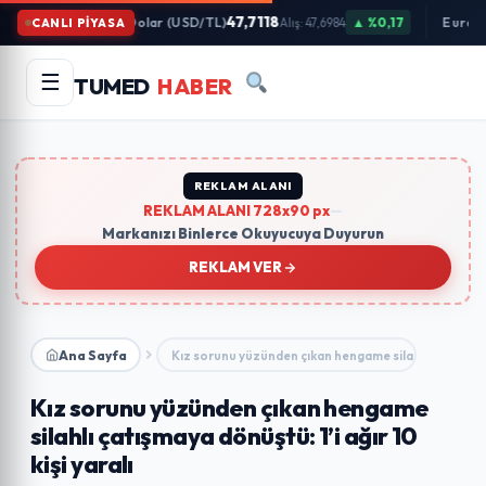
İçeriğe
47,7118
Dolar (USD/TL)
▲ %0,17
Euro (
CANLI PİYASA
Alış: 47,6984
Atla
Arama
Ara
☰
TUMED
HABER
yapın:
Trend Aramalar:
#gündem
#ekonomi
#teknoloji
#eğitim
REKLAM ALANI
REKLAM ALANI 728x90 px
—
Markanızı Binlerce Okuyucuya Duyurun
REKLAM VER
Ana Sayfa
Kız sorunu yüzünden çıkan hengame silahlı çatışmay
Kız sorunu yüzünden çıkan hengame
silahlı çatışmaya dönüştü: 1’i ağır 10
kişi yaralı