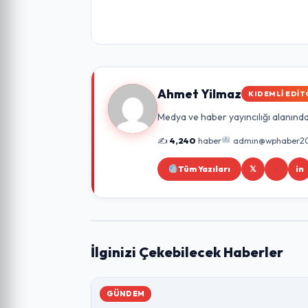
Ahmet Yilmaz
KIDEMLI EDIT
Medya ve haber yayıncılığı alanında 
✍️
4,240
haber
admin@wphaber2
Tüm Yazıları
𝕏
in
İlginizi Çekebilecek Haberler
GÜNDEM