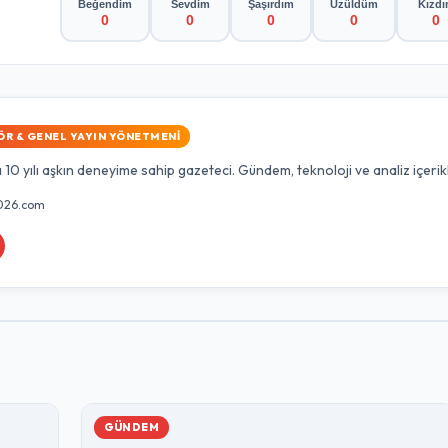
Beğendim
Sevdim
Şaşırdım
Üzüldüm
Kızd
0
0
0
0
0
ÖR & GENEL YAYIN YÖNETMENI
10 yılı aşkın deneyime sahip gazeteci. Gündem, teknoloji ve analiz içerik
026.com
GÜNDEM