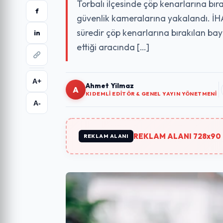
Torbalı ilçesinde çöp kenarlarına bı
f
güvenlik kameralarına yakalandı. İHA
süredir çöp kenarlarına bırakılan ba
in
ettiği aracında […]
A+
Ahmet Yilmaz
A
KIDEMLI EDITÖR & GENEL YAYIN YÖNETMENI
A-
REKLAM ALANI 728x90 
REKLAM ALANI