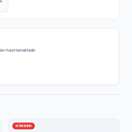
ım
leri hazırlamaktadır.
GÜNDEM