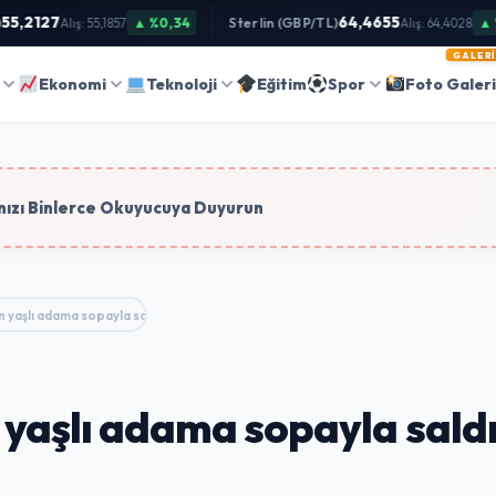
,2127
64,4655
▲ %0,34
Sterlin (GBP/TL)
▲ %0
Alış: 55,1857
Alış: 64,4028
GALERI
Ara
Ekonomi
Teknoloji
Eğitim
Spor
Foto Galer
tim
ızı Binlerce Okuyucuya Duyurun
n yaşlı adama sopayla saldırdı
 yaşlı adama sopayla saldı