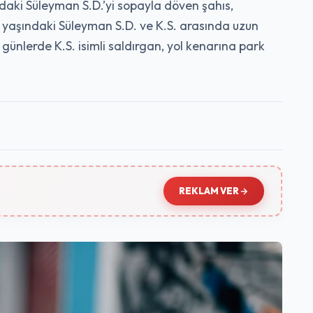
aki Süleyman S.D.’yi sopayla döven şahıs,
 yaşındaki Süleyman S.D. ve K.S. arasında uzun
ünlerde K.S. isimli saldırgan, yol kenarına park
REKLAM VER