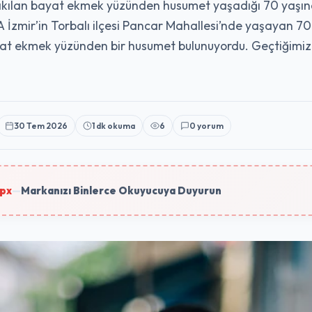
rakılan bayat ekmek yüzünden husumet yaşadığı 70 yaşınd
 İzmir’in Torbalı ilçesi Pancar Mahallesi’nde yaşayan 70
yat ekmek yüzünden bir husumet bulunuyordu. Geçtiğimiz g
30 Tem 2026
1 dk okuma
6
0 yorum
px
—
Markanızı Binlerce Okuyucuya Duyurun