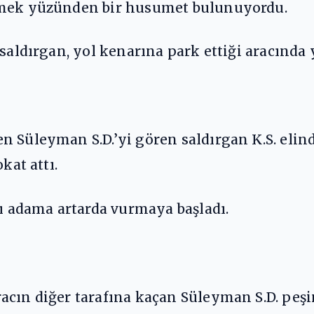
kmek yüzünden bir husumet bulunuyordu.
 saldırgan, yol kenarına park ettiği aracında
n Süleyman S.D.’yi gören saldırgan K.S. eli
kat attı.
lı adama artarda vurmaya başladı.
cın diğer tarafına kaçan Süleyman S.D. peşin