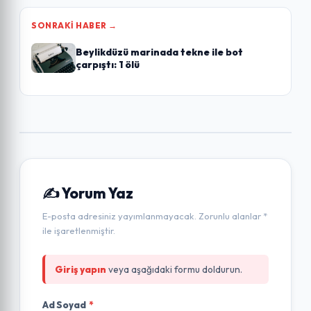
SONRAKI HABER →
Beylikdüzü marinada tekne ile bot
çarpıştı: 1 ölü
✍️ Yorum Yaz
E-posta adresiniz yayımlanmayacak. Zorunlu alanlar *
ile işaretlenmiştir.
Giriş yapın
veya aşağıdaki formu doldurun.
Ad Soyad
*