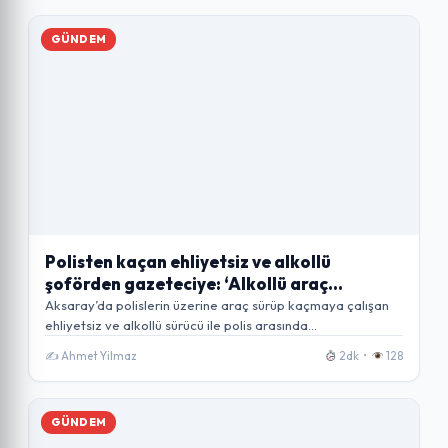
GÜNDEM
Polisten kaçan ehliyetsiz ve alkollü
şoförden gazeteciye: ‘Alkollü araç
kullanmaktan haber mi olur?’
Aksaray’da polislerin üzerine araç sürüp kaçmaya çalışan
ehliyetsiz ve alkollü sürücü ile polis arasında…
✍️ Ahmet Yilmaz
2dk •
128
GÜNDEM