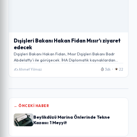
Dışişleri Bakanı Hakan Fidan Mısır’ı ziyaret
edecek
Dışişleri Bakanı Hakan Fidan, Mısır Dışişleri Bakanı Badr
Abdelatty’i ile görüşecek. İHA Diplomatik kaynaklardan…
✍️ Ahmet Yilmaz
3dk •
22
← ÖNCEKI HABER
Beylikdüzü Marina Önlerinde Tekne
Kazası: 1 Meyyit