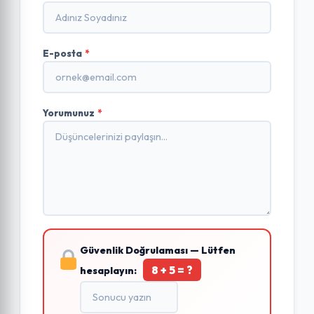
E-posta
*
Yorumunuz
*
Güvenlik Doğrulaması — Lütfen
8 + 5 = ?
hesaplayın: