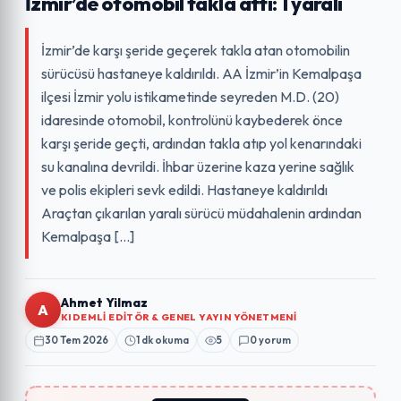
İzmir’de otomobil takla attı: 1 yaralı
İzmir’de karşı şeride geçerek takla atan otomobilin
sürücüsü hastaneye kaldırıldı. AA İzmir’in Kemalpaşa
ilçesi İzmir yolu istikametinde seyreden M.D. (20)
idaresinde otomobil, kontrolünü kaybederek önce
karşı şeride geçti, ardından takla atıp yol kenarındaki
su kanalına devrildi. İhbar üzerine kaza yerine sağlık
ve polis ekipleri sevk edildi. Hastaneye kaldırıldı
Araçtan çıkarılan yaralı sürücü müdahalenin ardından
Kemalpaşa […]
Ahmet Yilmaz
A
KIDEMLI EDITÖR & GENEL YAYIN YÖNETMENI
30 Tem 2026
1 dk okuma
5
0 yorum