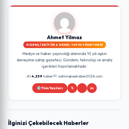
Ahmet Yilmaz
KIDEMLI EDITÖR & GENEL YAYIN YÖNETMENI
Medya ve haber yayıncılığı alanında 10 yılı aşkın
deneyime sahip gazeteci. Gündem, teknoloji ve analiz
içerikleri hazırlamaktadır.
✍️
4,239
haber
admin@wphaber2026.com
Tüm Yazıları
𝕏
in
İlginizi Çekebilecek Haberler