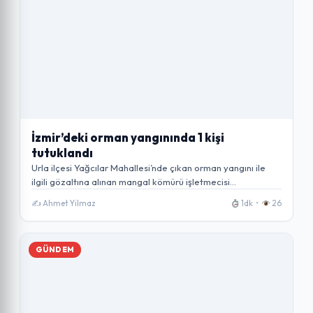
İzmir’deki orman yangınında 1 kişi
tutuklandı
Urla ilçesi Yağcılar Mahallesi’nde çıkan orman yangını ile
ilgili gözaltına alınan mangal kömürü işletmecisi…
✍️ Ahmet Yilmaz
1dk •
26
GÜNDEM