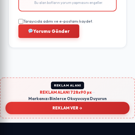
Bu alan botların yorum yapmasını engeller.
Tarayıcıda adımı ve e-postamı kaydet.
Yorumu Gönder
REKLAM ALANI
REKLAM ALANI 728x90 px
—
Markanızı Binlerce Okuyucuya Duyurun
REKLAM VER