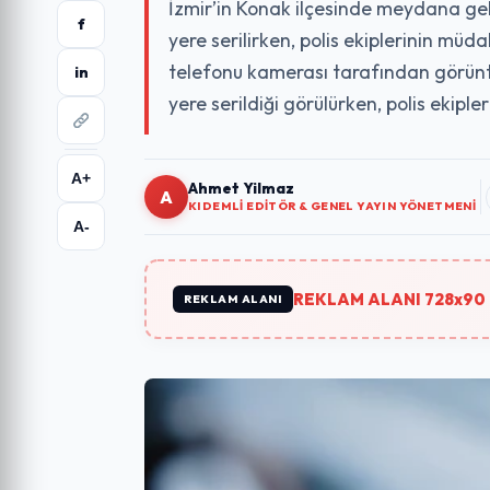
İzmir’in Konak ilçesinde meydana ge
f
yere serilirken, polis ekiplerinin mü
telefonu kamerası tarafından görünt
in
yere serildiği görülürken, polis ekipler
A+
Ahmet Yilmaz
A
KIDEMLI EDITÖR & GENEL YAYIN YÖNETMENI
A-
REKLAM ALANI 728x90 
REKLAM ALANI