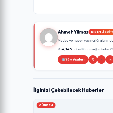
Ahmet Yilmaz
KIDEMLI EDIT
Medya ve haber yayıncılığı alanında 
✍️
4,240
haber
admin@wphaber2
Tüm Yazıları
𝕏
in
İlginizi Çekebilecek Haberler
GÜNDEM