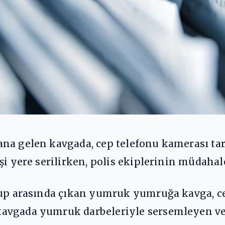
ana gelen kavgada, cep telefonu kamerası t
i yere serilirken, polis ekiplerinin müdahale
rup arasında çıkan yumruk yumruğa kavga, c
avgada yumruk darbeleriyle sersemleyen ve 