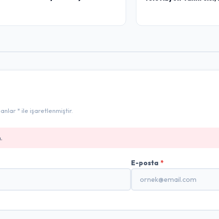
lar * ile işaretlenmiştir.
.
E-posta
*