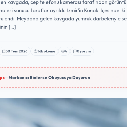
len kavgada, cep telefonu kamerası tarafından görüntüle
dahalesi sonucu taraflar ayrıldı. İzmir’in Konak ilçesinde
ülendi. Meydana gelen kavgada yumruk darbeleriyle ser
inin […]
30 Tem 2026
1 dk okuma
4
0 yorum
px
—
Markanızı Binlerce Okuyucuya Duyurun