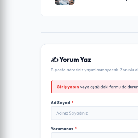
✍️ Yorum Yaz
E-posta adresiniz yayımlanmayacak. Zorunlu alan
Giriş yapın
veya aşağıdaki formu doldurun
Ad Soyad
*
Yorumunuz
*