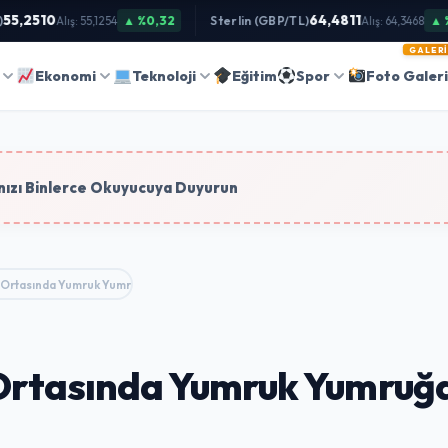
5,2510
64,4811
▲ %0,32
Sterlin (GBP/TL)
▲ %0
Alış: 55,1254
Alış: 64,3468
GALERI
Ara
Ekonomi
Teknoloji
Eğitim
Spor
Foto Galer
tim
ızı Binlerce Okuyucuya Duyurun
me Ortasında Yumruk Yumruğa Hengame
e Ortasında Yumruk Yumru