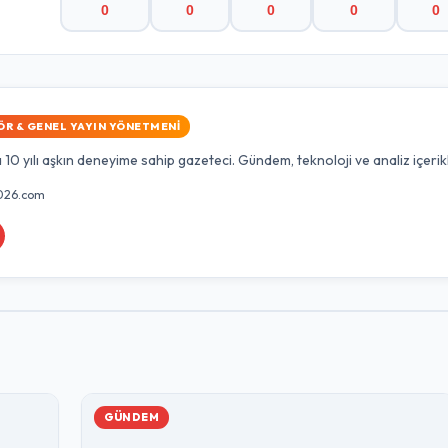
0
0
0
0
0
ÖR & GENEL YAYIN YÖNETMENI
10 yılı aşkın deneyime sahip gazeteci. Gündem, teknoloji ve analiz içerik
026.com
GÜNDEM