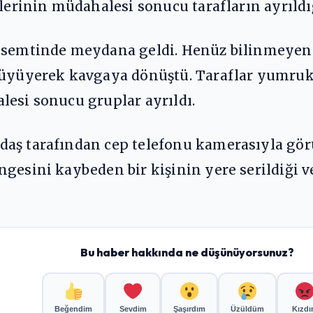
plerinin müdahalesi sonucu tarafların ayrıldı
 semtinde meydana geldi. Henüz bilinmeyen b
 büyüyerek kavgaya dönüştü. Taraflar yumruk
lesi sonucu gruplar ayrıldı.
daş tarafından cep telefonu kamerasıyla gö
gesini kaybeden bir kişinin yere serildiği ve
Bu haber hakkında ne düşünüyorsunuz?
Beğendim
Sevdim
Şaşırdım
Üzüldüm
Kızd