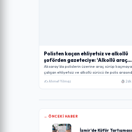
Polisten kaçan ehliyetsiz ve alkollü
şoförden gazeteciye: ‘Alkollü araç
kullanmaktan haber mi olur?’
Aksaray’da polislerin üzerine araç sürüp kaçmaya
çalışan ehliyetsiz ve alkollü sürücü ile polis arası
✍️ Ahmet Yilmaz
2dk
← ÖNCEKI HABER
İzmir’de Küfür Tartışması