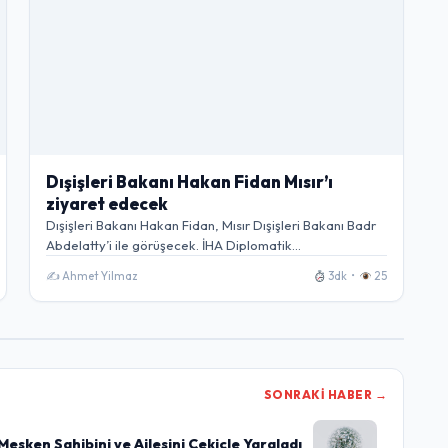
Dışişleri Bakanı Hakan Fidan Mısır’ı
ziyaret edecek
Dışişleri Bakanı Hakan Fidan, Mısır Dışişleri Bakanı Badr
Abdelatty’i ile görüşecek. İHA Diplomatik
kaynaklardan…
✍️ Ahmet Yilmaz
3dk •
25
SONRAKI HABER →
Mesken Sahibini ve Ailesini Çekiçle Yaraladı