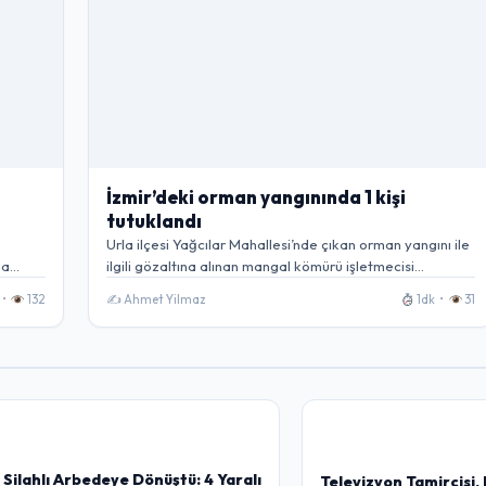
İzmir’deki orman yangınında 1 kişi
tutuklandı
Urla ilçesi Yağcılar Mahallesi’nde çıkan orman yangını ile
nda…
ilgili gözaltına alınan mangal kömürü işletmecisi…
 •
132
✍️ Ahmet Yilmaz
1dk •
31
 Silahlı Arbedeye Dönüştü: 4 Yaralı
Televizyon Tamircisi, 