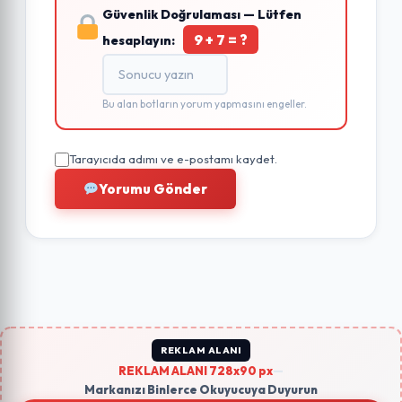
Güvenlik Doğrulaması — Lütfen
9 + 7 = ?
hesaplayın:
Bu alan botların yorum yapmasını engeller.
Tarayıcıda adımı ve e-postamı kaydet.
Yorumu Gönder
REKLAM ALANI
REKLAM ALANI 728x90 px
—
Markanızı Binlerce Okuyucuya Duyurun