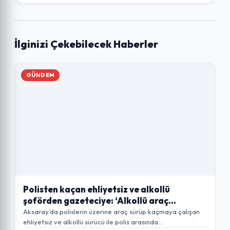
İlginizi Çekebilecek Haberler
GÜNDEM
Polisten kaçan ehliyetsiz ve alkollü
şoförden gazeteciye: ‘Alkollü araç
kullanmaktan haber mi olur?’
Aksaray’da polislerin üzerine araç sürüp kaçmaya çalışan
ehliyetsiz ve alkollü sürücü ile polis arasında…