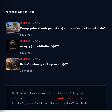
SON HABERLER
İZMIR GÜNDEM
Kayıp şahısı İzmir polisi sağ salim ailesine kavuşturdu!
1 gün önce
İZMIR GÜNDEM
Asayiş Şube Müdürlüğü!!!
1 gün önce
İZMIR GÜNDEM
Urla Cumhuriyet Başsavcılığı!!!
2 gün önce
© 2026 WBHaber. Tüm hakları
Tasarım & Altyapı:
saklıdır.
webbidi.com.tr
Gizlilik & Çerez Politikası
Kullanım Koşulları
Yayın İlkeleri