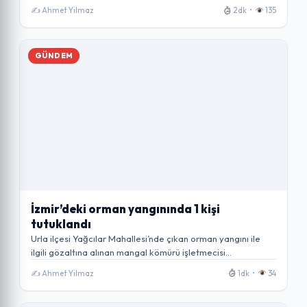
✍️ Ahmet Yilmaz
2dk •
135
GÜNDEM
İzmir’deki orman yangınında 1 kişi
tutuklandı
Urla ilçesi Yağcılar Mahallesi’nde çıkan orman yangını ile
ilgili gözaltına alınan mangal kömürü işletmecisi…
✍️ Ahmet Yilmaz
1dk •
34