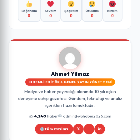
Beğendim
Sevdim
Şaşırdım
Üzüldüm
Kızdım
0
0
0
0
0
Ahmet Yilmaz
KIDEMLI EDITÖR & GENEL YAYIN YÖNETMENI
Medya ve haber yayıncılığı alanında 10 yılı aşkın
deneyime sahip gazeteci. Gündem, teknoloji ve analiz
içerikleri hazırlamaktadır.
✍️
4,240
haber
admin@wphaber2026.com
Tüm Yazıları
𝕏
in