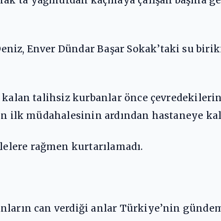
niz, Enver Dündar Başar Sokak’taki su birik
z kalan talihsiz kurbanlar önce çevredekiler
in ilk müdahalesinin ardından hastaneye kald
elere rağmen kurtarılamadı.
anların can verdiği anlar Türkiye’nin günd