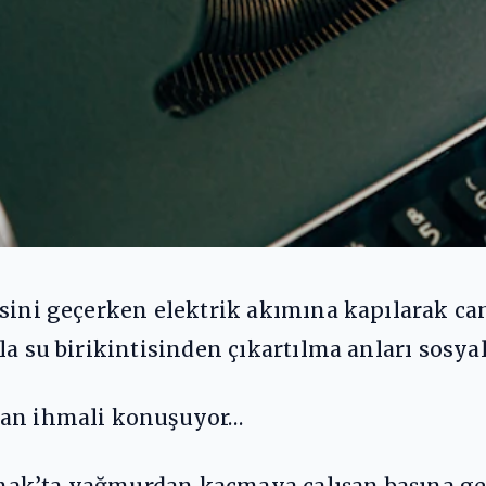
isini geçerken elektrik akımına kapılarak c
yla su birikintisinden çıkartılma anları so
ran ihmali konuşuyor…
ak’ta yağmurdan kaçmaya çalışan başına gele