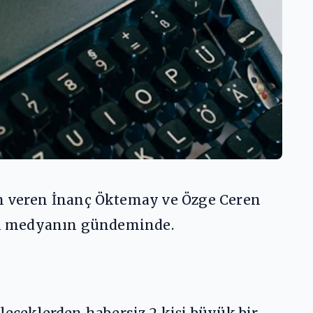
an veren İnanç Öktemay ve Özge Ceren
syal medyanın gündeminde.
ceklerden habersiz 2 kişi büyük bir