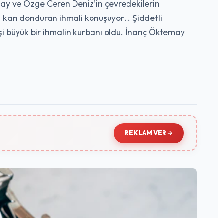
may ve Özge Ceren Deniz’in çevredekilerin
ki kan donduran ihmali konuşuyor… Şiddetli
 büyük bir ihmalin kurbanı oldu. İnanç Öktemay
REKLAM VER