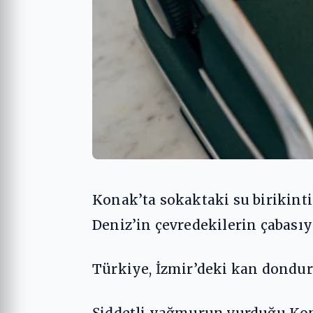
Konak’ta sokaktaki su birikint
Deniz’in çevredekilerin çabası
Türkiye, İzmir’deki kan dondu
Şiddetli yağmurun vurduğu Kon