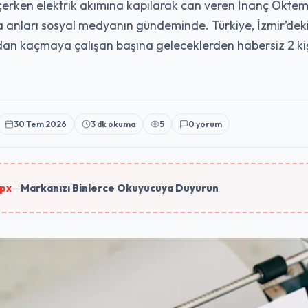
geçerken elektrik akımına kapılarak can veren İnanç Ökte
lma anları sosyal medyanın gündeminde. Türkiye, İzmir’de
 kaçmaya çalışan başına geleceklerden habersiz 2 kişi
30 Tem 2026
3 dk okuma
5
0 yorum
px
—
Markanızı Binlerce Okuyucuya Duyurun