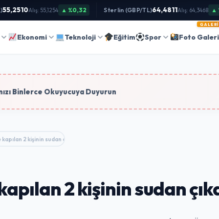
5,2510
64,4811
▲ %0,32
Sterlin (GBP/TL)
▲ %0
Alış: 55,1254
Alış: 64,3468
GALERI
Ara
Ekonomi
Teknoloji
Eğitim
Spor
Foto Galer
tim
ızı Binlerce Okuyucuya Duyurun
e kapılan 2 kişinin sudan çıkartılma…
kapılan 2 kişinin sudan çık