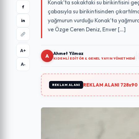
Konak’ta sokaktaki su birikintisini 
f
çabasıyla su birikintisinden çıkartı
yağmurun vurduğu Konak’ta yağmurdan
in
ve Özge Ceren Deniz, Enver […]
A+
Ahmet Yilmaz
A
KIDEMLI EDITÖR & GENEL YAYIN YÖNETMENI
A-
REKLAM ALANI 728x90 
REKLAM ALANI