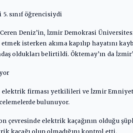
 5. sınıf öğrencisiydi
eren Deniz’in, İzmir Demokrasi Üniversitesi 
 etmek isterken akıma kapılıp hayatını kay
ş oldukları belirtildi. Öktemay’ın da İzmir’
yor
 elektrik firması yetkilileri ve İzmir Emniy
ncelemelerde bulunuyor.
syon çevresinde elektrik kaçağının olduğu şüph
rik kaçağı olup olmadığını kontrol etti.