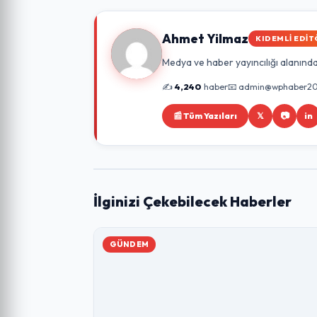
Ahmet Yilmaz
KIDEMLI EDIT
Medya ve haber yayıncılığı alanında 
✍️
4,240
haber
📧 admin@wphaber2
📰 Tüm Yazıları
𝕏
📷
in
İlginizi Çekebilecek Haberler
GÜNDEM