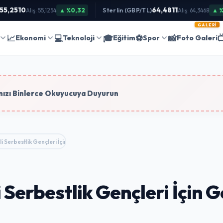
,2510
64,4811
▲ %0,32
Sterlin (GBP/TL)
▲ %0,
Alış: 55,1254
Alış: 64,3468
🔍
GALERI
Ara
📈
💻
🎓
⚽
📸

Ekonomi
Teknoloji
Eğitim
Spor
Foto Galeri
im
ızı Binlerce Okuyucuya Duyurun
i Serbestlik Gençleri İçin Gençlik Merkezi…
 Serbestlik Gençleri İçin 