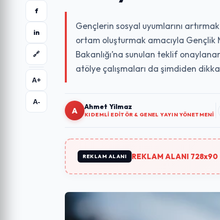
f
Gençlerin sosyal uyumlarını artırmak,
in
ortam oluşturmak amacıyla Gençlik M
Bakanlığı’na sunulan teklif onaylana
🔗
atölye çalışmaları da şimdiden dikka
A+
A-
Ahmet Yilmaz
A
KIDEMLI EDITÖR & GENEL YAYIN YÖNETMENI
REKLAM ALANI 728x90 
REKLAM ALANI