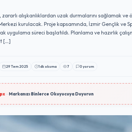
 zararlı alışkanlıklardan uzak durmalarını sağlamak ve ö
erkezi kurulacak. Proje kapsamında, İzmir Gençlik ve Sp
rak uygulama süreci başlatıldı. Planlama ve hazırlık çal
t […]
29 Tem 2025
1 dk okuma
7
0 yorum
px
—
Markanızı Binlerce Okuyucuya Duyurun