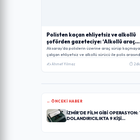
Polisten kaçan ehliyetsiz ve alkollü
şoförden gazeteciye: ‘Alkollü araç
kullanmaktan haber mi olur?’
Aksaray’da polislerin üzerine araç sürüp kaçmaya
çalışan ehliyetsiz ve alkollü sürücü ile polis arası
✍️ Ahmet Yilmaz
⏱️ 2dk 
← ÖNCEKI HABER
İZMİR’DE FİLM GİBİ OPERASYON: 
DOLANDIRICILIKTA 9 KİŞİ…