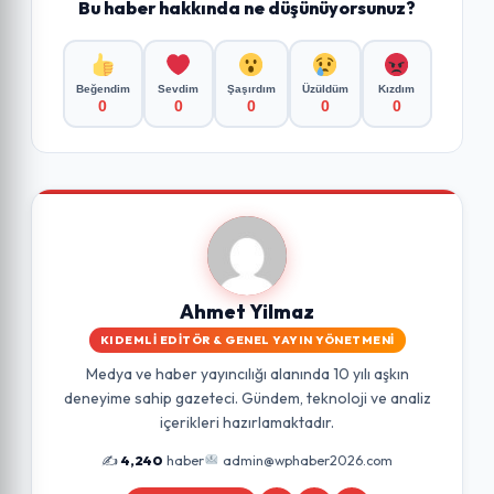
Bu haber hakkında ne düşünüyorsunuz?
Beğendim
Sevdim
Şaşırdım
Üzüldüm
Kızdım
0
0
0
0
0
Ahmet Yilmaz
KIDEMLI EDITÖR & GENEL YAYIN YÖNETMENI
Medya ve haber yayıncılığı alanında 10 yılı aşkın
deneyime sahip gazeteci. Gündem, teknoloji ve analiz
içerikleri hazırlamaktadır.
✍️
4,240
haber
admin@wphaber2026.com