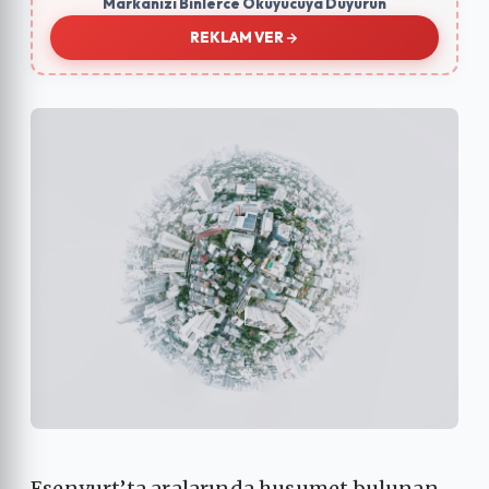
Markanızı Binlerce Okuyucuya Duyurun
REKLAM VER
Esenyurt’ta aralarında husumet bulunan