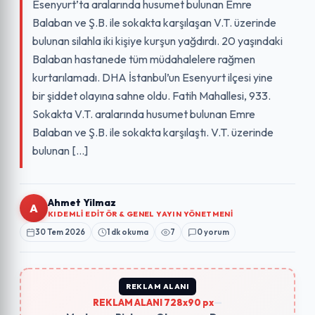
Esenyurt’ta aralarında husumet bulunan Emre
Balaban ve Ş.B. ile sokakta karşılaşan V.T. üzerinde
bulunan silahla iki kişiye kurşun yağdırdı. 20 yaşındaki
Balaban hastanede tüm müdahalelere rağmen
kurtarılamadı. DHA İstanbul’un Esenyurt ilçesi yine
bir şiddet olayına sahne oldu. Fatih Mahallesi, 933.
Sokakta V.T. aralarında husumet bulunan Emre
Balaban ve Ş.B. ile sokakta karşılaştı. V.T. üzerinde
bulunan […]
Ahmet Yilmaz
A
KIDEMLI EDITÖR & GENEL YAYIN YÖNETMENI
30 Tem 2026
1 dk okuma
7
0 yorum
REKLAM ALANI
REKLAM ALANI 728x90 px
—