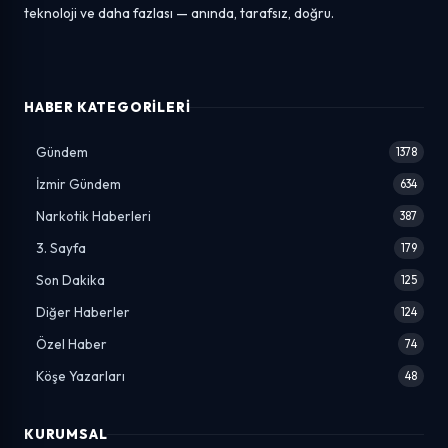
teknoloji ve daha fazlası — anında, tarafsız, doğru.
HABER KATEGORILERI
Gündem
1378
İzmir Gündem
634
Narkotik Haberleri
387
3. Sayfa
179
Son Dakika
125
Diğer Haberler
124
Özel Haber
74
Köşe Yazarları
48
KURUMSAL