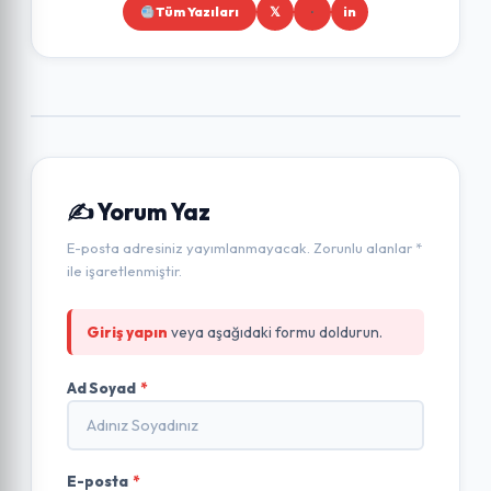
Tüm Yazıları
𝕏
in
✍️ Yorum Yaz
E-posta adresiniz yayımlanmayacak. Zorunlu alanlar *
ile işaretlenmiştir.
Giriş yapın
veya aşağıdaki formu doldurun.
Ad Soyad
*
E-posta
*