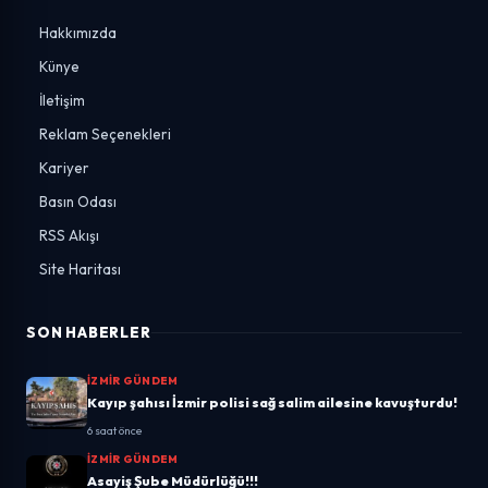
Hakkımızda
Künye
İletişim
Reklam Seçenekleri
Kariyer
Basın Odası
RSS Akışı
Site Haritası
SON HABERLER
İZMIR GÜNDEM
Kayıp şahısı İzmir polisi sağ salim ailesine kavuşturdu!
6 saat önce
İZMIR GÜNDEM
Asayiş Şube Müdürlüğü!!!