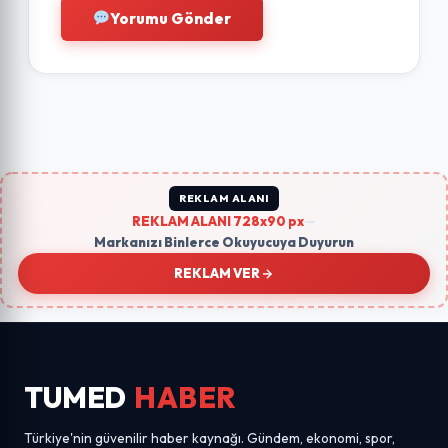
Yorumu Gönder
REKLAM ALANI
REKLAM ALANI 728x90 px
—
Markanızı Binlerce Okuyucuya Duyurun
REKLAM VER
TUMED
HABER
Türkiye'nin güvenilir haber kaynağı. Gündem, ekonomi, spor,