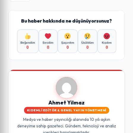
Bu haber hakkında ne düşünüyorsunuz?
Beğendim
Sevdim
Şaşırdım
Üzüldüm
Kızdım
0
0
0
0
0
Ahmet Yilmaz
KIDEMLI EDITÖR & GENEL YAYIN YÖNETMENI
Medya ve haber yayıncılığı alanında 10 yılı aşkın
deneyime sahip gazeteci. Gündem, teknoloji ve analiz
içerikleri hazırlamaktadır.