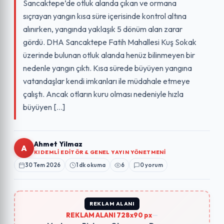
Sancaktepe’de otluk alanda çıkan ve ormana
sıçrayan yangın kısa süre içerisinde kontrol altına
alınırken, yangında yaklaşık 5 dönüm alan zarar
gördü. DHA Sancaktepe Fatih Mahallesi Kuş Sokak
üzerinde bulunan otluk alanda henüz bilinmeyen bir
nedenle yangın çıktı. Kısa sürede büyüyen yangına
vatandaşlar kendi imkanları ile müdahale etmeye
çalıştı. Ancak otların kuru olması nedeniyle hızla
büyüyen […]
Ahmet Yilmaz
A
KIDEMLI EDITÖR & GENEL YAYIN YÖNETMENI
30 Tem 2026
1 dk okuma
6
0 yorum
REKLAM ALANI
REKLAM ALANI 728x90 px
—