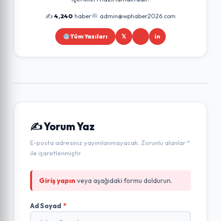
✍️
4,240
haber
admin@wphaber2026.com
Tüm Yazıları
𝕏
in
✍️ Yorum Yaz
E-posta adresiniz yayımlanmayacak. Zorunlu alanlar *
ile işaretlenmiştir.
Giriş yapın
veya aşağıdaki formu doldurun.
Ad Soyad
*