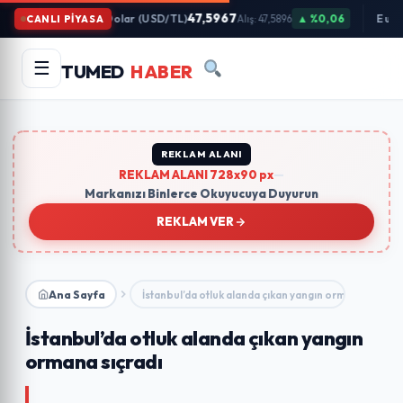
İçeriğe
47,5967
Dolar (USD/TL)
▲ %0,06
Euro
CANLI PİYASA
Alış: 47,5896
Atla
Arama
Ara
☰
TUMED
HABER
yapın:
Trend Aramalar:
#gündem
#ekonomi
#teknoloji
#eğitim
REKLAM ALANI
REKLAM ALANI 728x90 px
—
Markanızı Binlerce Okuyucuya Duyurun
REKLAM VER
Ana Sayfa
İstanbul’da otluk alanda çıkan yangın ormana sıçradı
İstanbul’da otluk alanda çıkan yangın
ormana sıçradı