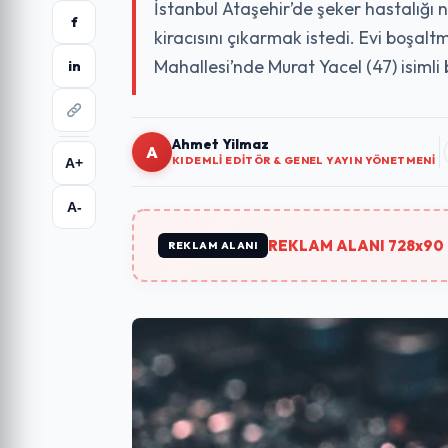
İstanbul Ataşehir’de şeker hastalığı n
f
kiracısını çıkarmak istedi. Evi boşalt
Mahallesi’nde Murat Yacel (47) isimli 
in
Ahmet Yilmaz
A
KIDEMLI EDITÖR & GENEL YAYIN YÖNETMENI
A+
A-
REKLAM ALANI 728x90 
REKLAM ALANI