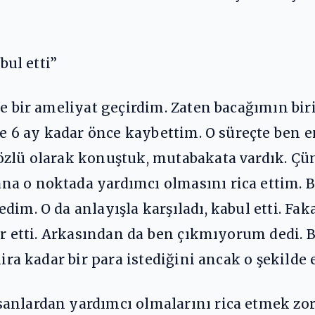
bul etti”
ce bir ameliyat geçirdim. Zaten bacağımın bi
de 6 ay kadar önce kaybettim. O süreçte ben e
özlü olarak konuştuk, mutabakata vardık. Ç
a o noktada yardımcı olmasını rica ettim. B
im. O da anlayışla karşıladı, kabul etti. Faka
hir etti. Arkasından da ben çıkmıyorum dedi. 
lira kadar bir para istediğini ancak o şekilde
sanlardan yardımcı olmalarını rica etmek z