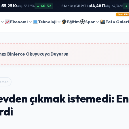
5,2510
64,4811
▲ %0,32
Sterlin (GBP/TL)
▲ %0
Alış: 55,1254
Alış: 64,3468
GALERI
Ara
Ekonomi
Teknoloji
Eğitim
Spor
Foto Galer
tim
ızı Binlerce Okuyucuya Duyurun
temedi: Engelli ev…
 evden çıkmak istemedi: En
rdi