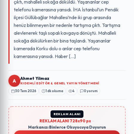
çıktı, mahalleli sokağa döküldü. Yaşananlar cep
telefonu kamerasına yansıdı. İHA İstanbul’un Pendik
ilçesi Güllübağlar Mahallesi’nde iki grup arasında
henüz bilinmeyen bir nedenle tartışma çıktı. Tartışma
alevlenerek taşlı sopalı kavgaya dönüştü. Mahalleli
sokağa dökülürken bir bina taşlandı. Yaşananlar
kamerada Korku dolu o anlar cep telefonu
kamerasına yansıdı. Haber […]
Ahmet Yilmaz
A
KIDEMLI EDITÖR & GENEL YAYIN YÖNETMENI
30 Tem 2026
1 dk okuma
4
0 yorum
REKLAM ALANI
REKLAM ALANI 728x90 px
—
Markanızı Binlerce Okuyucuya Duyurun