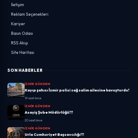
İletişim
Reklam Seçenekleri
Kariyer
Basın Odası
RSS Akışı
Site Haritası
SON HABERLER
İZMIR GÜNDEM
Kayıp şahısı İzmir polisi sağ salim ailesine kavuşturdu!
19 saat önce
İZMIR GÜNDEM
Asayiş Şube Müdürlüğü!!!
20 saat önce
İZMIR GÜNDEM
Urla Cumhuriyet Başsavcılığı!!!