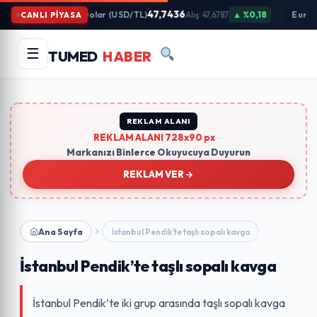
İçeriğe
47,7436
Dolar (USD/TL)
▲ %0,18
Euro 
CANLI PİYASA
Alış: 47,6787
Atla
Arama
Ara
☰
TUMED
HABER
yapın:
Trend Aramalar:
#gündem
#ekonomi
#teknoloji
#eğitim
REKLAM ALANI
REKLAM ALANI 728x90 px
—
Markanızı Binlerce Okuyucuya Duyurun
REKLAM VER
Ana Sayfa
İstanbul Pendik’te taşlı sopalı kavga
İstanbul Pendik’te taşlı sopalı kavga
İstanbul Pendik’te iki grup arasında taşlı sopalı kavga