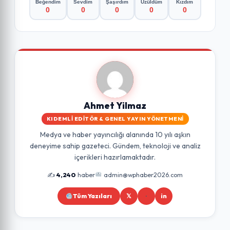
Beğendim
Sevdim
Şaşırdım
Üzüldüm
Kızdım
0
0
0
0
0
Ahmet Yilmaz
KIDEMLI EDITÖR & GENEL YAYIN YÖNETMENI
Medya ve haber yayıncılığı alanında 10 yılı aşkın
deneyime sahip gazeteci. Gündem, teknoloji ve analiz
içerikleri hazırlamaktadır.
✍️
4,240
haber
admin@wphaber2026.com
Tüm Yazıları
𝕏
in