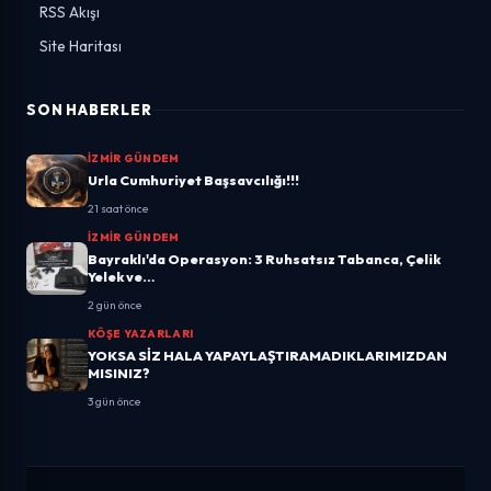
RSS Akışı
Site Haritası
SON HABERLER
İZMIR GÜNDEM
Urla Cumhuriyet Başsavcılığı!!!
21 saat önce
İZMIR GÜNDEM
Bayraklı'da Operasyon: 3 Ruhsatsız Tabanca, Çelik
Yelek ve…
2 gün önce
KÖŞE YAZARLARI
YOKSA SİZ HALA YAPAYLAŞTIRAMADIKLARIMIZDAN
MISINIZ?
3 gün önce