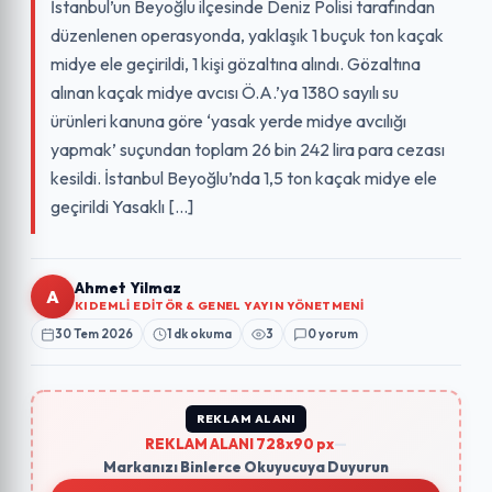
İstanbul’un Beyoğlu ilçesinde Deniz Polisi tarafından
düzenlenen operasyonda, yaklaşık 1 buçuk ton kaçak
midye ele geçirildi, 1 kişi gözaltına alındı. Gözaltına
alınan kaçak midye avcısı Ö.A.’ya 1380 sayılı su
ürünleri kanuna göre ‘yasak yerde midye avcılığı
yapmak’ suçundan toplam 26 bin 242 lira para cezası
kesildi. İstanbul Beyoğlu’nda 1,5 ton kaçak midye ele
geçirildi Yasaklı […]
Ahmet Yilmaz
A
KIDEMLI EDITÖR & GENEL YAYIN YÖNETMENI
30 Tem 2026
1 dk okuma
3
0 yorum
REKLAM ALANI
REKLAM ALANI 728x90 px
—
Markanızı Binlerce Okuyucuya Duyurun