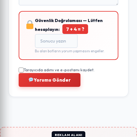
Güvenlik Doğrulaması — Lütfen
7 + 4 = ?
hesaplayın:
Bu alan botların yorum yapmasını engeller.
Tarayıcıda adımı ve e-postamı kaydet.
Yorumu Gönder
REKLAM ALANI