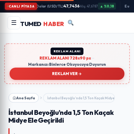
İçeriğe
47,7436
Dolar (USD/TL)
▲ %0,18
Euro
CANLI PİYASA
Alış: 47,6787
Atla
Arama
Ara
☰
TUMED
HABER
yapın:
Trend Aramalar:
#gündem
#ekonomi
#teknoloji
#eğitim
REKLAM ALANI
REKLAM ALANI 728x90 px
—
Markanızı Binlerce Okuyucuya Duyurun
REKLAM VER
Ana Sayfa
İstanbul Beyoğlu’nda 1,5 Ton Kaçak Midye Ele…
İstanbul Beyoğlu’nda 1,5 Ton Kaçak
Midye Ele Geçirildi