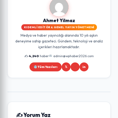
Ahmet Yilmaz
KIDEMLI EDITÖR & GENEL YAYIN YÖNETMENI
Medya ve haber yayıncılığı alanında 10 yılı aşkın
deneyime sahip gazeteci. Gündem, teknoloji ve analiz
içerikleri hazırlamaktadır.
✍️
4,240
haber
admin@wphaber2026.com
Tüm Yazıları
𝕏
in
✍️ Yorum Yaz