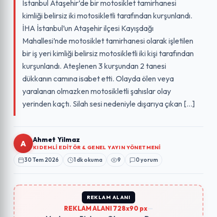
İstanbul Ataşehir’de bir motosiklet tamirhanesi
kimliği belirsiz iki motosikletli tarafından kurşunlandı.
İHA İstanbul’un Ataşehir ilçesi Kayışdağı
Mahallesi’nde motosiklet tamirhanesi olarak işletilen
bir iş yeri kimliği belirsiz motosikletli iki kişi tarafından
kurşunlandı. Ateşlenen 3 kurşundan 2 tanesi
dükkanın camına isabet etti. Olayda ölen veya
yaralanan olmazken motosikletli şahıslar olay
yerinden kaçtı. Silah sesi nedeniyle dışarıya çıkan […]
Ahmet Yilmaz
A
KIDEMLI EDITÖR & GENEL YAYIN YÖNETMENI
30 Tem 2026
1 dk okuma
9
0 yorum
REKLAM ALANI
REKLAM ALANI 728x90 px
—