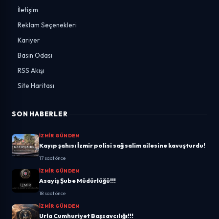
İletişim
Reklam Seçenekleri
Kariyer
Basın Odası
RSS Akışı
Site Haritası
SON HABERLER
İZMIR GÜNDEM
Kayıp şahısı İzmir polisi sağ salim ailesine kavuşturdu!
17 saat önce
İZMIR GÜNDEM
Asayiş Şube Müdürlüğü!!!
18 saat önce
İZMIR GÜNDEM
Urla Cumhuriyet Başsavcılığı!!!