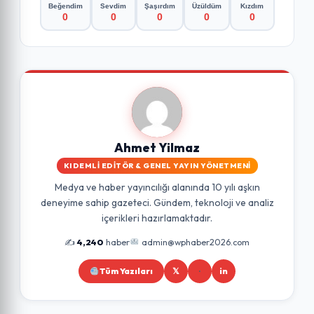
Beğendim
Sevdim
Şaşırdım
Üzüldüm
Kızdım
0
0
0
0
0
Ahmet Yilmaz
KIDEMLI EDITÖR & GENEL YAYIN YÖNETMENI
Medya ve haber yayıncılığı alanında 10 yılı aşkın
deneyime sahip gazeteci. Gündem, teknoloji ve analiz
içerikleri hazırlamaktadır.
✍️
4,240
haber
admin@wphaber2026.com
Tüm Yazıları
𝕏
in