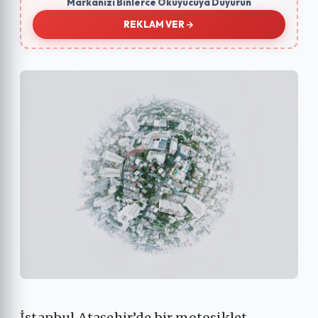
Markanızı Binlerce Okuyucuya Duyurun
REKLAM VER
İstanbul Ataşehir’de bir motosiklet