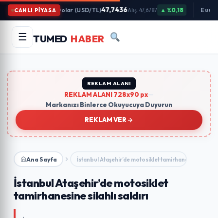
İçeriğe
47,7436
Dolar (USD/TL)
▲ %0,18
Euro 
CANLI PİYASA
Alış: 47,6787
Atla
Arama
Ara
☰
TUMED
HABER
yapın:
Trend Aramalar:
#gündem
#ekonomi
#teknoloji
#eğitim
REKLAM ALANI
REKLAM ALANI 728x90 px
—
Markanızı Binlerce Okuyucuya Duyurun
REKLAM VER
Ana Sayfa
İstanbul Ataşehir’de motosiklet tamirhanesine silahlı s
İstanbul Ataşehir’de motosiklet
tamirhanesine silahlı saldırı