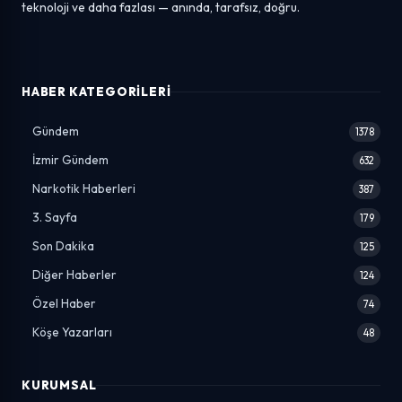
teknoloji ve daha fazlası — anında, tarafsız, doğru.
HABER KATEGORILERI
Gündem
1378
İzmir Gündem
632
Narkotik Haberleri
387
3. Sayfa
179
Son Dakika
125
Diğer Haberler
124
Özel Haber
74
Köşe Yazarları
48
KURUMSAL