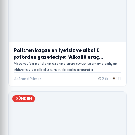
Polisten kaçan ehliyetsiz ve alkollü
şoförden gazeteciye: ‘Alkollü araç
kullanmaktan haber mi olur?’
Aksaray’da polislerin üzerine araç sürüp kaçmaya çalışan
ehliyetsiz ve alkollü sürücü ile polis arasında…
✍️ Ahmet Yilmaz
2dk •
132
GÜNDEM