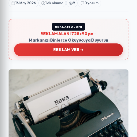
16 May 2026
1 dk okuma
9
0 yorum
REKLAM ALANI
REKLAM ALANI 728x90 px
—
Markanızı Binlerce Okuyucuya Duyurun
REKLAM VER