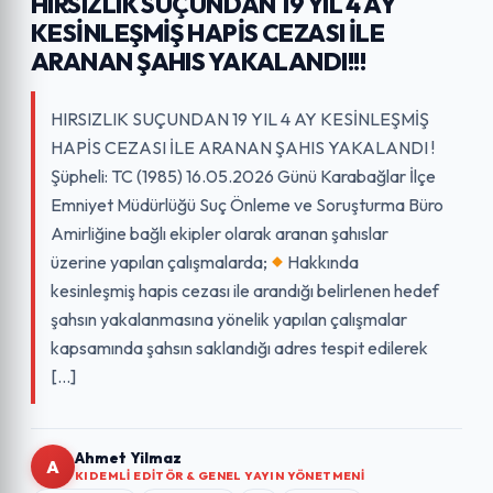
HIRSIZLIK SUÇUNDAN 19 YIL 4 AY
KESİNLEŞMİŞ HAPİS CEZASI İLE
ARANAN ŞAHIS YAKALANDI!!!
HIRSIZLIK SUÇUNDAN 19 YIL 4 AY KESİNLEŞMİŞ
HAPİS CEZASI İLE ARANAN ŞAHIS YAKALANDI !
Şüpheli: TC (1985) 16.05.2026 Günü Karabağlar İlçe
Emniyet Müdürlüğü Suç Önleme ve Soruşturma Büro
Amirliğine bağlı ekipler olarak aranan şahıslar
üzerine yapılan çalışmalarda;
Hakkında
kesinleşmiş hapis cezası ile arandığı belirlenen hedef
şahsın yakalanmasına yönelik yapılan çalışmalar
kapsamında şahsın saklandığı adres tespit edilerek
[…]
Ahmet Yilmaz
A
KIDEMLI EDITÖR & GENEL YAYIN YÖNETMENI