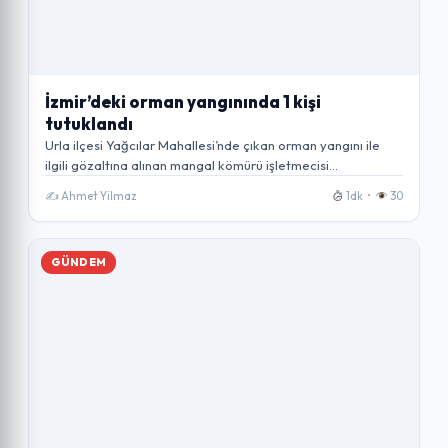
İzmir’deki orman yangınında 1 kişi
tutuklandı
Urla ilçesi Yağcılar Mahallesi’nde çıkan orman yangını ile
ilgili gözaltına alınan mangal kömürü işletmecisi…
✍️ Ahmet Yilmaz
1dk •
30
GÜNDEM