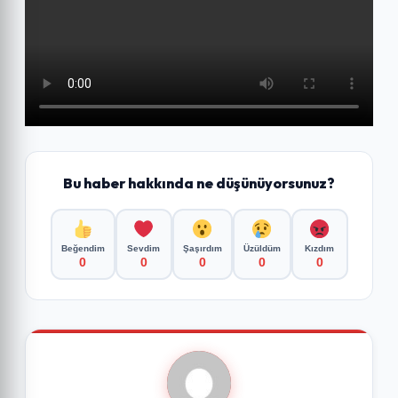
Bu haber hakkında ne düşünüyorsunuz?
Beğendim
Sevdim
Şaşırdım
Üzüldüm
Kızdım
0
0
0
0
0