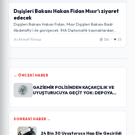
Dışişleri Bakanı Hakan Fidan Mısır’ı ziyaret
edecek
Dışişleri Bakanı Hakan Fidan, Mısır Dışişleri Bakanı Badr
Abdelatty’i ile görüşecek. İHA Diplomatik kaynaklardan…
✍️ Ahmet Yilmaz
3dk •
25
← ÖNCEKI HABER
GAZİEMİR POLİSİNDEN KAÇAKÇILIK VE
UYUŞTURUCUYA GEÇİT YOK: DEPOYA
BASKINDA BİNLERCE…
SONRAKI HABER →
24 Bin 30 Uyuşturucu Hap Ele Geçirildi