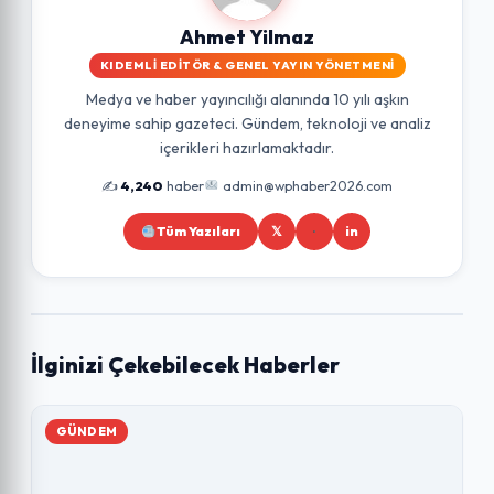
Ahmet Yilmaz
KIDEMLI EDITÖR & GENEL YAYIN YÖNETMENI
Medya ve haber yayıncılığı alanında 10 yılı aşkın
deneyime sahip gazeteci. Gündem, teknoloji ve analiz
içerikleri hazırlamaktadır.
✍️
4,240
haber
admin@wphaber2026.com
Tüm Yazıları
𝕏
in
İlginizi Çekebilecek Haberler
GÜNDEM