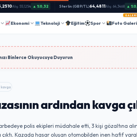
510
64,4811
▲ %0,32
Sterlin (GBP/TL)
▲ %0,38
Alış: 55,1254
Alış: 64,3468
GALERI
Ara
Ekonomi
Teknoloji
Eğitim
Spor
Foto Galer
tim
ızı Binlerce Okuyucuya Duyurun
kavga çıktı: 3…
zasının ardından kavga çık
arbedeye polis ekipleri müdahale etti, 3 kişi gözaltına al
 çıktı. Kazada hasar oluşan otomobilden inen hafif yaral