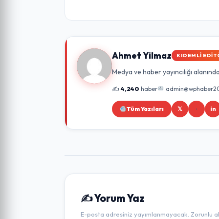
Ahmet Yilmaz
KIDEMLI EDIT
Medya ve haber yayıncılığı alanında 
✍️
4,240
haber
admin@wphaber2
Tüm Yazıları
𝕏
in
✍️ Yorum Yaz
E-posta adresiniz yayımlanmayacak. Zorunlu alan