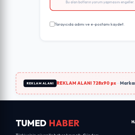
Bu alan botların yorum yapmasını engeller.
Tarayıcıda adımı ve e-postamı kaydet.
REKLAM ALANI 728x90 px
—
Markan
REKLAM ALANI
TUMED
HABER
H