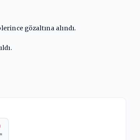
lerince gözaltına alındı.
ldı.
ım