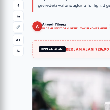
çevredeki vatandaşlarla tartıştı. 3 
f
in
Ahmet Yilmaz
A
KIDEMLI EDITÖR & GENEL YAYIN YÖNETMENI
A+
REKLAM ALANI 728x90 
REKLAM ALANI
A-