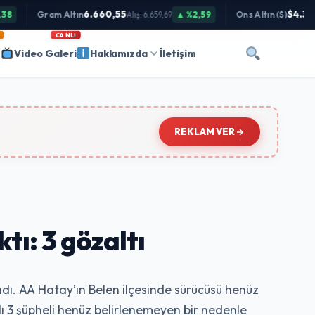
6.660,55
$4.342,0
Gram Altın
▲ %2,59
Ons Altın ($)
Alış: 6.659,69
CANLI
i
Video Galeri
Hakkımızda
İletişim
REKLAM VER
tı: 3 gözaltı
ındı. AA Hatay’ın Belen ilçesinde sürücüsü henüz
ı 3 şüpheli henüz belirlenemeyen bir nedenle