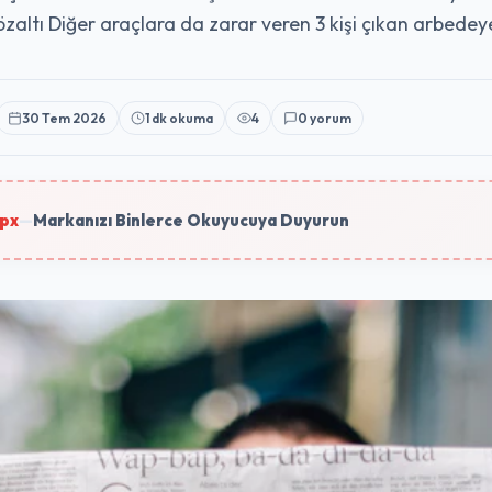
gözaltı Diğer araçlara da zarar veren 3 kişi çıkan arbede
30 Tem 2026
1 dk okuma
4
0 yorum
px
—
Markanızı Binlerce Okuyucuya Duyurun