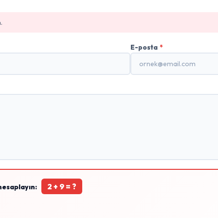
.
E-posta
*
2 + 9 = ?
hesaplayın: