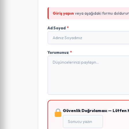
Giriş yapın
veya aşağıdaki formu doldurun
Ad Soyad
*
Yorumunuz
*
Güvenlik Doğrulaması — Lütfen 