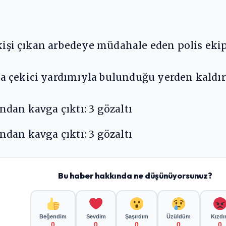
 kişi çıkan arbedeye müdahale eden polis ekip
 çekici yardımıyla bulunduğu yerden kaldırı
Bu haber hakkında ne düşünüyorsunuz?
Beğendim
Sevdim
Şaşırdım
Üzüldüm
Kızd
0
0
0
0
0