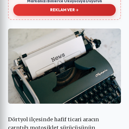
Markanızı Binlerce Okuyucuya Duyurun
REKLAM VER
Dörtyol ilçesinde hafif ticari aracın
çarptığı motosiklet sürücüsünün,