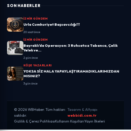
SON HABERLER
İZMIR GÜNDEM
Urla Cumhuriyet Başsavcılığı!!!
20 saat önce
İZMIR GÜNDEM
Bayraklı'da Operasyon: 3 Ruhsatsız Tabanca, Çelik
Yelek ve…
2 gün önce
KÖŞE YAZARLARI
YOKSA SİZ HALA YAPAYLAŞTIRAMADIKLARIMIZDAN
MISINIZ?
3 gün önce
© 2026 WBHaber. Tüm hakları
Tasarım & Altyapı:
saklıdır.
webbidi.com.tr
Gizlilik & Çerez Politikası
Kullanım Koşulları
Yayın İlkeleri