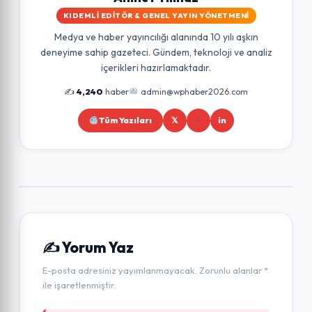
KIDEMLI EDITÖR & GENEL YAYIN YÖNETMENI
Medya ve haber yayıncılığı alanında 10 yılı aşkın
deneyime sahip gazeteci. Gündem, teknoloji ve analiz
içerikleri hazırlamaktadır.
✍️
4,240
haber
admin@wphaber2026.com
Tüm Yazıları
𝕏
in
✍️ Yorum Yaz
E-posta adresiniz yayımlanmayacak. Zorunlu alanlar *
ile işaretlenmiştir.