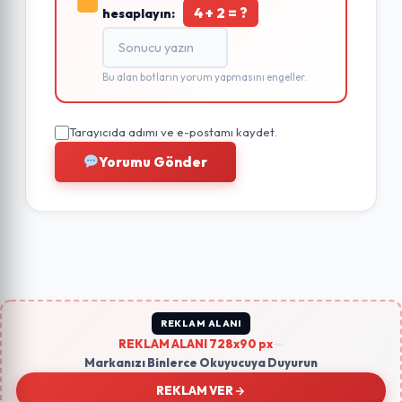
4 + 2 = ?
hesaplayın:
Bu alan botların yorum yapmasını engeller.
Tarayıcıda adımı ve e-postamı kaydet.
Yorumu Gönder
REKLAM ALANI
REKLAM ALANI 728x90 px
—
Markanızı Binlerce Okuyucuya Duyurun
REKLAM VER