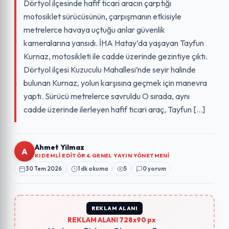
Dörtyol ilçesinde hafif ticari aracın çarptığı
motosiklet sürücüsünün, çarpışmanın etkisiyle
metrelerce havaya uçtuğu anlar güvenlik
kameralarına yansıdı. İHA Hatay’da yaşayan Tayfun
Kurnaz, motosikleti ile cadde üzerinde gezintiye çıktı.
Dörtyol ilçesi Kuzuculu Mahallesi’nde seyir halinde
bulunan Kurnaz, yolun karşısına geçmek için manevra
yaptı. Sürücü metrelerce savruldu O sırada, aynı
cadde üzerinde ilerleyen hafif ticari araç, Tayfun […]
Ahmet Yilmaz
A
KIDEMLI EDITÖR & GENEL YAYIN YÖNETMENI
30 Tem 2026
1 dk okuma
5
0 yorum
REKLAM ALANI
REKLAM ALANI 728x90 px
—