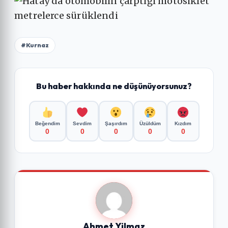
#Kurnaz
Bu haber hakkında ne düşünüyorsunuz?
Beğendim
Sevdim
Şaşırdım
Üzüldüm
Kızdım
0
0
0
0
0
Ahmet Yilmaz