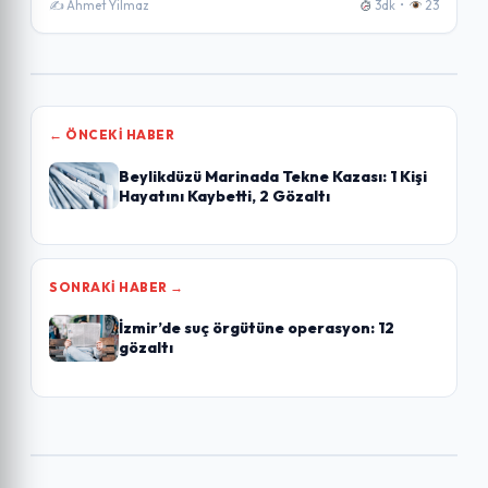
✍️ Ahmet Yilmaz
3dk •
23
← ÖNCEKI HABER
Beylikdüzü Marinada Tekne Kazası: 1 Kişi
Hayatını Kaybetti, 2 Gözaltı
SONRAKI HABER →
İzmir’de suç örgütüne operasyon: 12
gözaltı