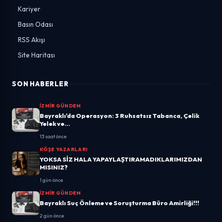
Kariyer
Basın Odası
RSS Akışı
Site Haritası
SON HABERLER
İZMIR GÜNDEM
Bayraklı'da Operasyon: 3 Ruhsatsız Tabanca, Çelik
Yelek ve…
13 saat önce
KÖŞE YAZARLARI
YOKSA SİZ HALA YAPAYLAŞTIRAMADIKLARIMIZDAN
MISINIZ?
1 gün önce
İZMIR GÜNDEM
Bayraklı Suç Önleme ve Soruşturma Büro Amirliği!!!
2 gün önce