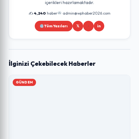
içerikleri hazırlamaktadır.
✍️
4,240
haber
admin@wphaber2026.com
Tüm Yazıları
𝕏
in
İlginizi Çekebilecek Haberler
GÜNDEM