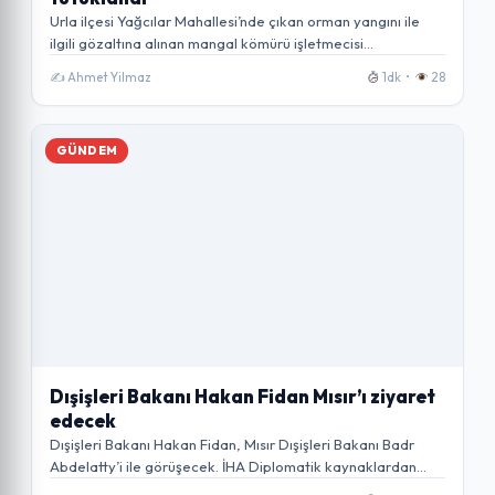
Urla ilçesi Yağcılar Mahallesi’nde çıkan orman yangını ile
ilgili gözaltına alınan mangal kömürü işletmecisi…
✍️ Ahmet Yilmaz
1dk •
28
GÜNDEM
Dışişleri Bakanı Hakan Fidan Mısır’ı ziyaret
edecek
Dışişleri Bakanı Hakan Fidan, Mısır Dışişleri Bakanı Badr
Abdelatty’i ile görüşecek. İHA Diplomatik kaynaklardan…