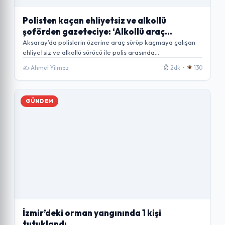
Polisten kaçan ehliyetsiz ve alkollü
şoförden gazeteciye: ‘Alkollü araç
kullanmaktan haber mi olur?’
Aksaray’da polislerin üzerine araç sürüp kaçmaya çalışan
ehliyetsiz ve alkollü sürücü ile polis arasında…
✍️ Ahmet Yilmaz
2dk •
130
GÜNDEM
İzmir’deki orman yangınında 1 kişi
tutuklandı