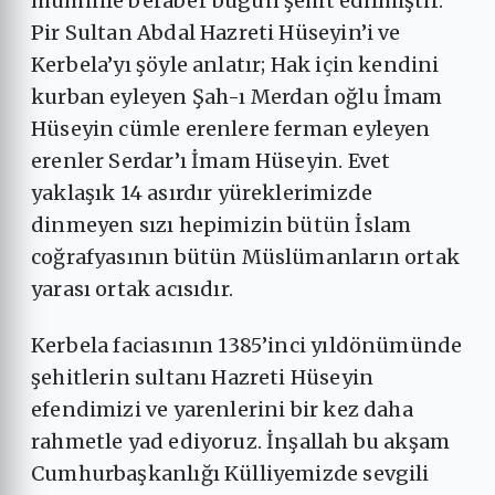
müminle beraber bugün şehit edilmiştir.
Pir Sultan Abdal Hazreti Hüseyin’i ve
Kerbela’yı şöyle anlatır; Hak için kendini
kurban eyleyen Şah-ı Merdan oğlu İmam
Hüseyin cümle erenlere ferman eyleyen
erenler Serdar’ı İmam Hüseyin. Evet
yaklaşık 14 asırdır yüreklerimizde
dinmeyen sızı hepimizin bütün İslam
coğrafyasının bütün Müslümanların ortak
yarası ortak acısıdır.
Kerbela faciasının 1385’inci yıldönümünde
şehitlerin sultanı Hazreti Hüseyin
efendimizi ve yarenlerini bir kez daha
rahmetle yad ediyoruz. İnşallah bu akşam
Cumhurbaşkanlığı Külliyemizde sevgili