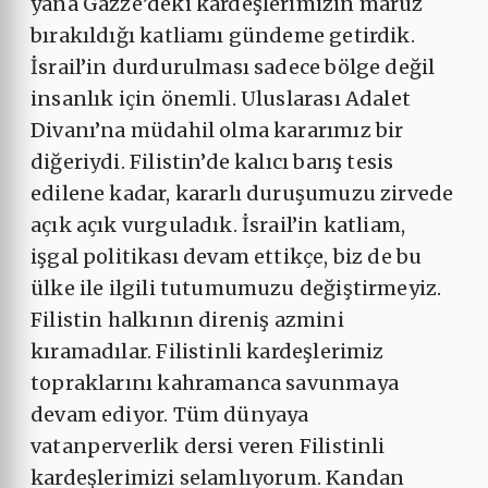
yana Gazze’deki kardeşlerimizin maruz
bırakıldığı katliamı gündeme getirdik.
İsrail’in durdurulması sadece bölge değil
insanlık için önemli. Uluslarası Adalet
Divanı’na müdahil olma kararımız bir
diğeriydi. Filistin’de kalıcı barış tesis
edilene kadar, kararlı duruşumuzu zirvede
açık açık vurguladık. İsrail’in katliam,
işgal politikası devam ettikçe, biz de bu
ülke ile ilgili tutumumuzu değiştirmeyiz.
Filistin halkının direniş azmini
kıramadılar. Filistinli kardeşlerimiz
topraklarını kahramanca savunmaya
devam ediyor. Tüm dünyaya
vatanperverlik dersi veren Filistinli
kardeşlerimizi selamlıyorum. Kandan