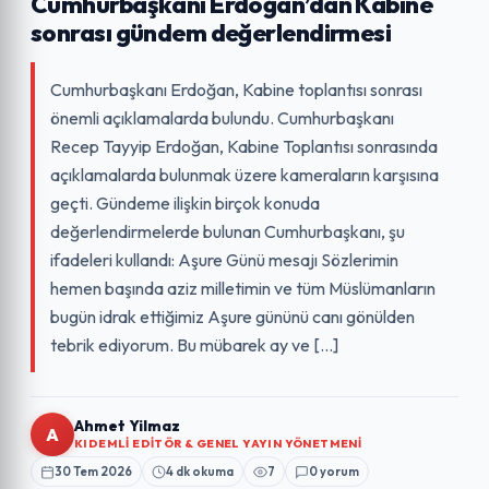
Cumhurbaşkanı Erdoğan’dan Kabine
sonrası gündem değerlendirmesi
Cumhurbaşkanı Erdoğan, Kabine toplantısı sonrası
önemli açıklamalarda bulundu. Cumhurbaşkanı
Recep Tayyip Erdoğan, Kabine Toplantısı sonrasında
açıklamalarda bulunmak üzere kameraların karşısına
geçti. Gündeme ilişkin birçok konuda
değerlendirmelerde bulunan Cumhurbaşkanı, şu
ifadeleri kullandı: Aşure Günü mesajı Sözlerimin
hemen başında aziz milletimin ve tüm Müslümanların
bugün idrak ettiğimiz Aşure gününü canı gönülden
tebrik ediyorum. Bu mübarek ay ve […]
Ahmet Yilmaz
A
KIDEMLI EDITÖR & GENEL YAYIN YÖNETMENI
30 Tem 2026
4 dk okuma
7
0 yorum