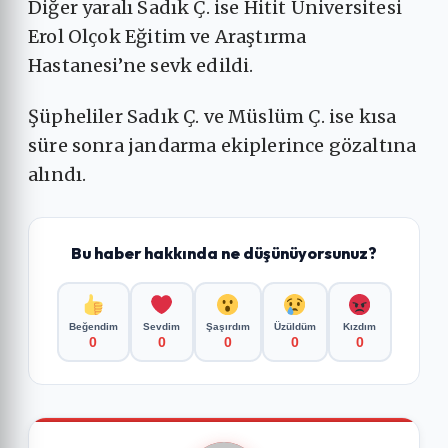
Diğer yaralı Sadık Ç. ise Hitit Üniversitesi
Erol Olçok Eğitim ve Araştırma
Hastanesi’ne sevk edildi.
Şüpheliler Sadık Ç. ve Müslüm Ç. ise kısa
süre sonra jandarma ekiplerince gözaltına
alındı.
Bu haber hakkında ne düşünüyorsunuz?
Beğendim
Sevdim
Şaşırdım
Üzüldüm
Kızdım
0
0
0
0
0