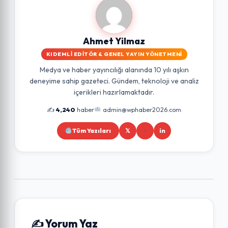
Ahmet Yilmaz
KIDEMLI EDITÖR & GENEL YAYIN YÖNETMENI
Medya ve haber yayıncılığı alanında 10 yılı aşkın
deneyime sahip gazeteci. Gündem, teknoloji ve analiz
içerikleri hazırlamaktadır.
✍️
4,240
haber
admin@wphaber2026.com
Tüm Yazıları
𝕏
in
✍️ Yorum Yaz