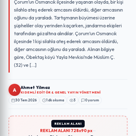
Çorum’un Osmancık ilçesinde yaşanan olayda, bir kişi
silahla ateş ederek amcasını öldürdü, diğer amcasının
oğlunu da yaraladı. Tartışmanın büyümesi üzerine
şüpheliler olay yerinden kaçarken, jandarma ekipleri
tarafından gözaltına alındılar. Çorum’un Osmancık
ilçesinde 1 kişi silahla ateş ederek amcasını öldürdü,
diğer amcasının oğlunu da yaraladı. Alınan bilgiye
göre, Öbektaş köyü Yayla Mevkisi’nde Müslüm Ç.
(32) ve […]
Ahmet Yilmaz
A
KIDEMLI EDITÖR & GENEL YAYIN YÖNETMENI
30 Tem 2026
1 dk okuma
3
0 yorum
REKLAM ALANI
REKLAM ALANI 728x90 px
—