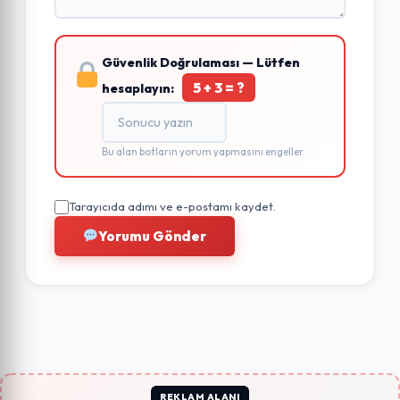
Güvenlik Doğrulaması — Lütfen
5 + 3 = ?
hesaplayın:
Bu alan botların yorum yapmasını engeller.
Tarayıcıda adımı ve e-postamı kaydet.
Yorumu Gönder
REKLAM ALANI