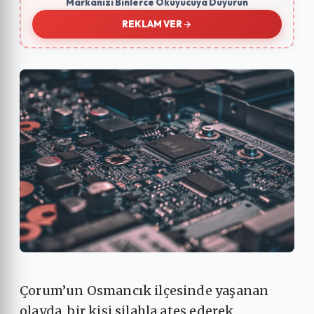
Markanızı Binlerce Okuyucuya Duyurun
REKLAM VER
Çorum’un Osmancık ilçesinde yaşanan
olayda, bir kişi silahla ateş ederek