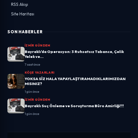
RSS Akışı
Site Haritası
SON HABERLER
İZMIR GÜNDEM
Bayraklı'da Operasyon: 3 Ruhsatsız Tabanca, Çelik
Yelek ve…
7 saat önce
KÖŞE YAZARLARI
YOKSA SİZ HALA YAPAYLAŞTIRAMADIKLARIMIZDAN
MISINIZ?
1 gün önce
İZMIR GÜNDEM
Bayraklı Suç Önleme ve Soruşturma Büro Amirliği!!!
1 gün önce