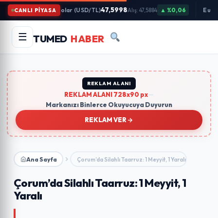
İçeriğe
47,5998
Dolar (USD/TL)
▲ %0,06
Euro
CANLI PİYASA
Alış: 47,5884
Atla
Arama
Ara
☰
TUMED
HABER
yapın:
Trend Aramalar:
#gündem
#ekonomi
#teknoloji
#eğitim
REKLAM ALANI
REKLAM ALANI 728x90 px
—
Markanızı Binlerce Okuyucuya Duyurun
REKLAM VER
Ana Sayfa
Çorum’da Silahlı Taarruz: 1 Meyyit, 1 Yaralı
Çorum’da Silahlı Taarruz: 1 Meyyit, 1
Yaralı