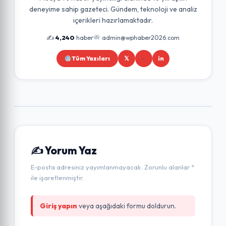
deneyime sahip gazeteci. Gündem, teknoloji ve analiz
içerikleri hazırlamaktadır.
✍️
4,240
haber
admin@wphaber2026.com
Tüm Yazıları
𝕏
in
✍️ Yorum Yaz
E-posta adresiniz yayımlanmayacak. Zorunlu alanlar *
ile işaretlenmiştir.
Giriş yapın
veya aşağıdaki formu doldurun.