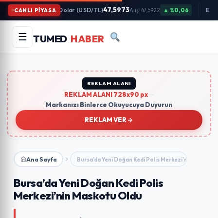
İçeriğe
47,5973
Dolar (USD/TL)
▲ %0,06
Eur
CANLI PİYASA
Alış: 47,5922
Atla
Arama
Ara
☰
TUMED
HABER
yapın:
Trend Aramalar:
#gündem
#ekonomi
#teknoloji
#eğitim
REKLAM ALANI
REKLAM ALANI 728x90 px
—
Markanızı Binlerce Okuyucuya Duyurun
REKLAM VER
Ana Sayfa
Bursa’da Yeni Doğan Kedi Polis Merkezi’nin Maskotu
Bursa’da Yeni Doğan Kedi Polis
Merkezi’nin Maskotu Oldu