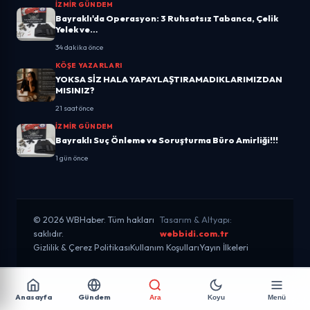
İZMIR GÜNDEM
Bayraklı'da Operasyon: 3 Ruhsatsız Tabanca, Çelik
Yelek ve…
34 dakika önce
KÖŞE YAZARLARI
YOKSA SİZ HALA YAPAYLAŞTIRAMADIKLARIMIZDAN
MISINIZ?
21 saat önce
İZMIR GÜNDEM
Bayraklı Suç Önleme ve Soruşturma Büro Amirliği!!!
1 gün önce
© 2026 WBHaber. Tüm hakları
Tasarım & Altyapı:
saklıdır.
webbidi.com.tr
Gizlilik & Çerez Politikası
Kullanım Koşulları
Yayın İlkeleri
Anasayfa
Gündem
Ara
Koyu
Menü