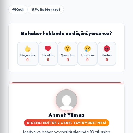
#Kedi
#Polis Merkezi
Bu haber hakkında ne düşünüyorsunuz?
Beğendim
Sevdim
Şaşırdım
Üzüldüm
Kızdım
0
0
0
0
0
Ahmet Yilmaz
KIDEMLI EDITÖR & GENEL YAYIN YÖNETMENI
Medya ve haber yayıncılığı alanında 10 yılı aşkın