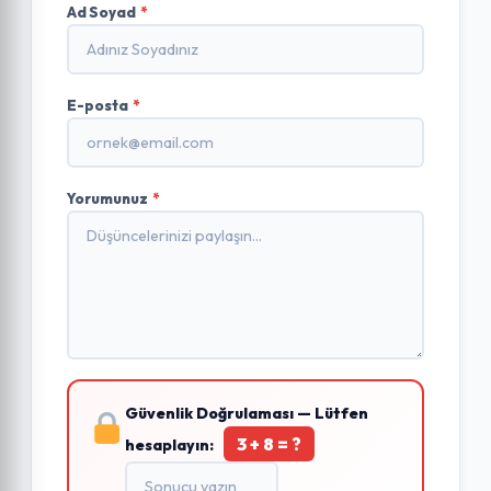
Ad Soyad
*
E-posta
*
Yorumunuz
*
Güvenlik Doğrulaması — Lütfen
3 + 8 = ?
hesaplayın: