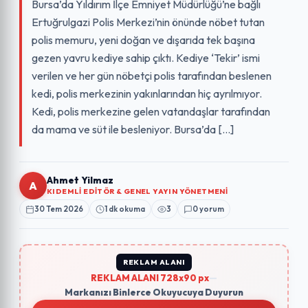
Bursa’da Yıldırım İlçe Emniyet Müdürlüğü’ne bağlı
Ertuğrulgazi Polis Merkezi’nin önünde nöbet tutan
polis memuru, yeni doğan ve dışarıda tek başına
gezen yavru kediye sahip çıktı. Kediye ‘Tekir’ ismi
verilen ve her gün nöbetçi polis tarafından beslenen
kedi, polis merkezinin yakınlarından hiç ayrılmıyor.
Kedi, polis merkezine gelen vatandaşlar tarafından
da mama ve süt ile besleniyor. Bursa’da […]
Ahmet Yilmaz
A
KIDEMLI EDITÖR & GENEL YAYIN YÖNETMENI
30 Tem 2026
1 dk okuma
3
0 yorum
REKLAM ALANI
REKLAM ALANI 728x90 px
—
Markanızı Binlerce Okuyucuya Duyurun