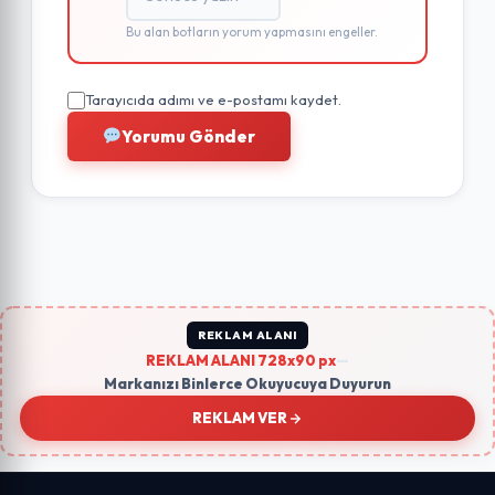
Bu alan botların yorum yapmasını engeller.
Tarayıcıda adımı ve e-postamı kaydet.
Yorumu Gönder
REKLAM ALANI
REKLAM ALANI 728x90 px
—
Markanızı Binlerce Okuyucuya Duyurun
REKLAM VER