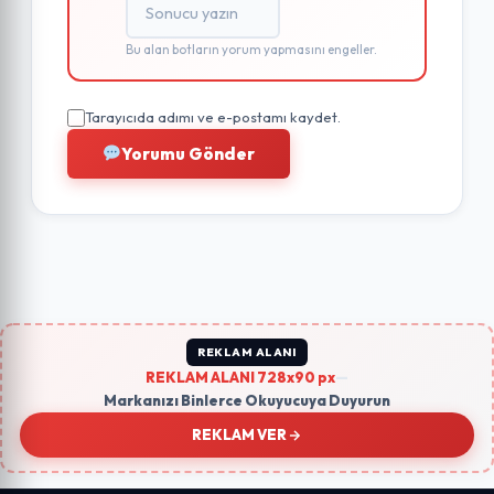
Bu alan botların yorum yapmasını engeller.
Tarayıcıda adımı ve e-postamı kaydet.
Yorumu Gönder
REKLAM ALANI
REKLAM ALANI 728x90 px
—
Markanızı Binlerce Okuyucuya Duyurun
REKLAM VER