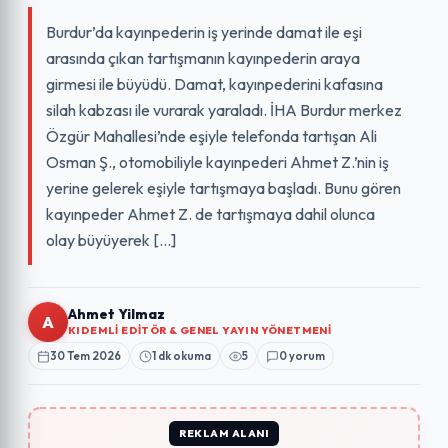
Burdur’da kayınpederin iş yerinde damat ile eşi
arasında çıkan tartışmanın kayınpederin araya
girmesi ile büyüdü. Damat, kayınpederini kafasına
silah kabzası ile vurarak yaraladı. İHA Burdur merkez
Özgür Mahallesi’nde eşiyle telefonda tartışan Ali
Osman Ş., otomobiliyle kayınpederi Ahmet Z.’nin iş
yerine gelerek eşiyle tartışmaya başladı. Bunu gören
kayınpeder Ahmet Z. de tartışmaya dahil olunca
olay büyüyerek […]
Ahmet Yilmaz
A
KIDEMLI EDITÖR & GENEL YAYIN YÖNETMENI
30 Tem 2026
1 dk okuma
5
0 yorum
REKLAM ALANI