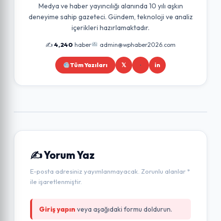
Medya ve haber yayıncılığı alanında 10 yılı aşkın
deneyime sahip gazeteci. Gündem, teknoloji ve analiz
içerikleri hazırlamaktadır.
✍️
4,240
haber
admin@wphaber2026.com
Tüm Yazıları
𝕏
in
✍️ Yorum Yaz
E-posta adresiniz yayımlanmayacak. Zorunlu alanlar *
ile işaretlenmiştir.
Giriş yapın
veya aşağıdaki formu doldurun.