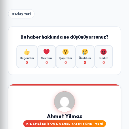
#Olay Yeri
Bu haber hakkında ne düşünüyorsunuz?
Beğendim
Sevdim
Şaşırdım
Üzüldüm
Kızdım
0
0
0
0
0
Ahmet Yilmaz
KIDEMLI EDITÖR & GENEL YAYIN YÖNETMENI