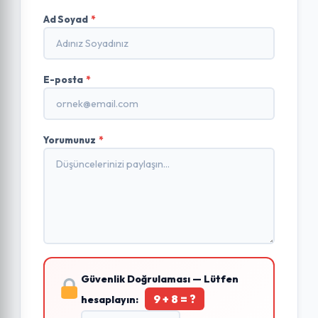
Ad Soyad
*
E-posta
*
Yorumunuz
*
Güvenlik Doğrulaması — Lütfen
9 + 8 = ?
hesaplayın: