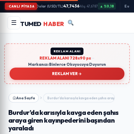
İçeriğe
47,7436
Dolar (USD/TL)
▲ %0,18
Euro
CANLI PİYASA
Alış: 47,6787
Atla
Arama
Ara
☰
TUMED
HABER
yapın:
Trend Aramalar:
#gündem
#ekonomi
#teknoloji
#eğitim
REKLAM ALANI
REKLAM ALANI 728x90 px
—
Markanızı Binlerce Okuyucuya Duyurun
REKLAM VER
Ana Sayfa
Burdur’da karısıyla kavga eden şahıs araya giren…
Burdur’da karısıyla kavga eden şahıs
araya giren kayınpederini başından
yaraladı