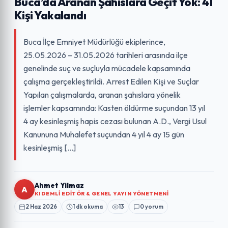
Buca’da Aranan Şahıslara Geçit Yok: 41
Kişi Yakalandı
Buca İlçe Emniyet Müdürlüğü ekiplerince,
25.05.2026 – 31.05.2026 tarihleri arasında ilçe
genelinde suç ve suçluyla mücadele kapsamında
çalışma gerçekleştirildi. Arrest Edilen Kişi ve Suçlar
Yapılan çalışmalarda, aranan şahıslara yönelik
işlemler kapsamında: Kasten öldürme suçundan 13 yıl
4 ay kesinleşmiş hapis cezası bulunan A.D., Vergi Usul
Kanununa Muhalefet suçundan 4 yıl 4 ay 15 gün
kesinleşmiş […]
Ahmet Yilmaz
A
KIDEMLI EDITÖR & GENEL YAYIN YÖNETMENI
2 Haz 2026
1 dk okuma
13
0 yorum