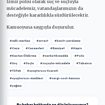
İzmir polisi olarak suç ve suçluyla
mücadelemiz, vatandaşlarımızın da
desteğiyle kararlılıkla sürdürülecektir.
Kamuoyuna saygıyla duyurulur.
#adli-merkez
#arrest
#basit-yaralama
#Ceza
#Cezaevleri
#Emniyet
#Hapis
#Kasten Öldürme
#narkotik madde
#Polis
#Suç
#Suçlu
#suçuyla-mücadele
#Tabanca
#Tüfek
#uyuşturucu ticareti
#uyuşturucu-maddesi
#vergi-usul-kanunu
#yağma
Bu haber hakkında ne düşünüyorsunuz?