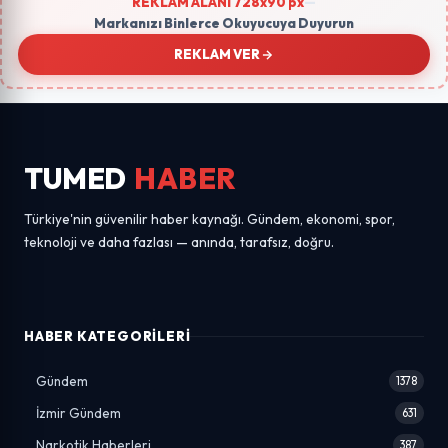
REKLAM ALANI 728x90 px
—
Markanızı Binlerce Okuyucuya Duyurun
REKLAM VER
TUMED
HABER
Türkiye'nin güvenilir haber kaynağı. Gündem, ekonomi, spor,
teknoloji ve daha fazlası — anında, tarafsız, doğru.
HABER KATEGORILERI
Gündem
1378
İzmir Gündem
631
Narkotik Haberleri
387