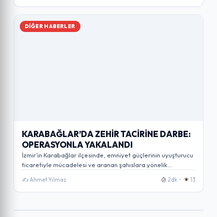
DIĞER HABERLER
KARABAĞLAR’DA ZEHİR TACİRİNE DARBE:
OPERASYONLA YAKALANDI
İzmir’in Karabağlar ilçesinde, emniyet güçlerinin uyuşturucu
ticaretiyle mücadelesi ve aranan şahıslara yönelik
yürüttüğü kararlı…
✍️ Ahmet Yilmaz
2dk •
13