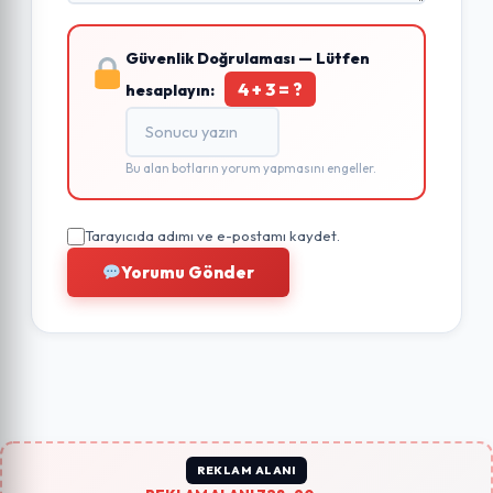
Güvenlik Doğrulaması — Lütfen
4 + 3 = ?
hesaplayın:
Bu alan botların yorum yapmasını engeller.
Tarayıcıda adımı ve e-postamı kaydet.
Yorumu Gönder
REKLAM ALANI