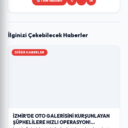
Tüm Yazıları
𝕏
in
İlginizi Çekebilecek Haberler
DIĞER HABERLER
İZMİR’DE OTO GALERİSİNİ KURŞUNLAYAN
ŞÜPHELİLERE HIZLI OPERASYON!