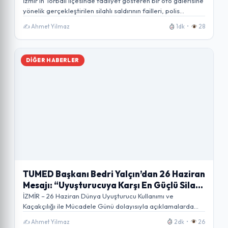
TORBALI’DA KORKU SAÇAN 2 KİŞİ
İzmir’in Torbalı ilçesinde faaliyet gösteren bir oto galerisine
TUTUKLANDI
yönelik gerçekleştirilen silahlı saldırının failleri, polis…
✍️ Ahmet Yilmaz
1dk •
28
DIĞER HABERLER
TUMED Başkanı Bedri Yalçın’dan 26 Haziran
Mesajı: “Uyuşturucuya Karşı En Güçlü Silah
Bilinçli Toplumdur”
İZMİR – 26 Haziran Dünya Uyuşturucu Kullanımı ve
Kaçakçılığı ile Mücadele Günü dolayısıyla açıklamalarda
T
bulunan…
✍️ Ahmet Yilmaz
2dk •
26