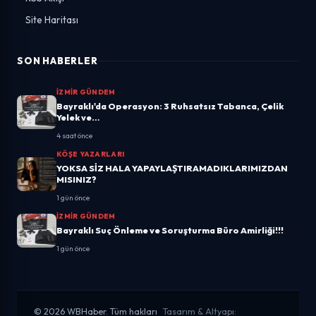
Site Haritası
SON HABERLER
İZMIR GÜNDEM
Bayraklı'da Operasyon: 3 Ruhsatsız Tabanca, Çelik
Yelek ve…
4 saat önce
KÖŞE YAZARLARI
YOKSA SİZ HALA YAPAYLAŞTIRAMADIKLARIMIZDAN
MISINIZ?
1 gün önce
İZMIR GÜNDEM
Bayraklı Suç Önleme ve Soruşturma Büro Amirliği!!!
1 gün önce
© 2026 WBHaber. Tüm hakları
Tasarım & Altyapı: