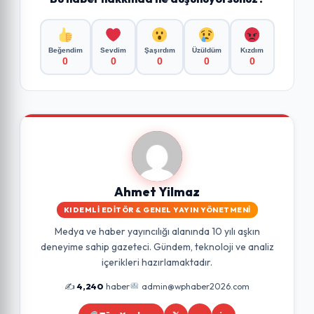
Beğendim
Sevdim
Şaşırdım
Üzüldüm
Kızdım
0
0
0
0
0
Ahmet Yilmaz
KIDEMLI EDITÖR & GENEL YAYIN YÖNETMENI
Medya ve haber yayıncılığı alanında 10 yılı aşkın
deneyime sahip gazeteci. Gündem, teknoloji ve analiz
içerikleri hazırlamaktadır.
✍️
4,240
haber
admin@wphaber2026.com