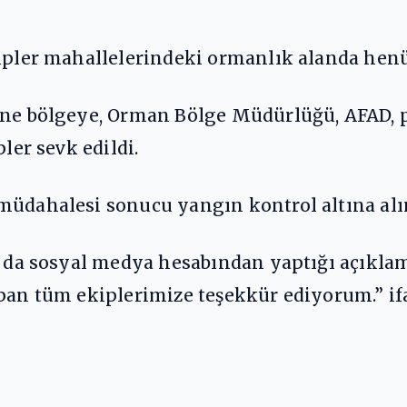
yipler mahallelerindeki ormanlık alanda hen
ine bölgeye, Orman Bölge Müdürlüğü, AFAD, p
ler sevk edildi.
müdahalesi sonucu yangın kontrol altına alı
u da sosyal medya hesabından yaptığı açıklam
apan tüm ekiplerimize teşekkür ediyorum.” i