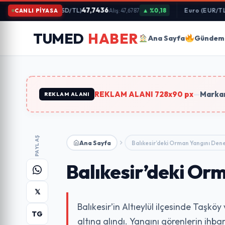
İçeriğe
47,7436
5
Dolar (USD/TL)
▲ %0,18
Euro (EUR/TL)
CANLI PİYASA
Alış: 47,6787
Atla
Arama
TUMED
HABER
yapın:
Ana Sayfa
Gündem
Trend Aramalar:
#gündem
#ekonomi
#teknoloji
#eği
REKLAM ALANI 728x90 px
—
Markan
REKLAM ALANI
PAYLAŞ
Ana Sayfa
Balıkesir’deki Orman Yangını Denet
Balıkesir’deki Or
𝕏
Balıkesir’in Altıeylül ilçesinde Taş
TG
altına alındı. Yangını görenlerin ihba