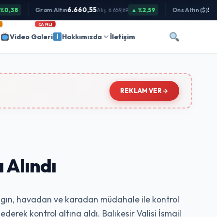
6.660,55
$4.3
,38
Gram Altın
▲ %2,59
Ons Altın ($)
Alış: 6.659,69
CANLI
i
Video Galeri
Hakkımızda
İletişim
REKLAM VER
 Alındı
yangın, havadan ve karadan müdahale ile kontrol
erek kontrol altına aldı. Balıkesir Valisi İsmail