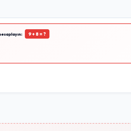
9 + 8 = ?
hesaplayın: