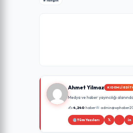
#Yangın
Ahmet Yilmaz
KIDEMLI EDIT
Medya ve haber yayıncılığı alanında 
✍️
4,240
haber
admin@wphaber2
Tüm Yazıları
𝕏
in