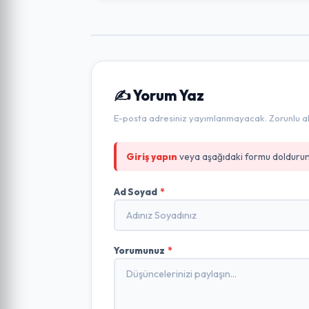
✍️ Yorum Yaz
E-posta adresiniz yayımlanmayacak. Zorunlu alan
Giriş yapın
veya aşağıdaki formu doldurun
Ad Soyad
*
Yorumunuz
*