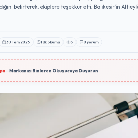
ığını belirterek, ekiplere teşekkür etti. Balıkesir’in Altıe
30 Tem 2026
1 dk okuma
3
0 yorum
px
—
Markanızı Binlerce Okuyucuya Duyurun