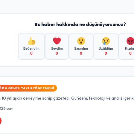
Bu haber hakkında ne düşünüyorsunuz?
Beğendim
Sevdim
Şaşırdım
Üzüldüm
Kızd
0
0
0
0
0
ÖR & GENEL YAYIN YÖNETMENI
10 yılı aşkın deneyime sahip gazeteci. Gündem, teknoloji ve analiz içerik
026.com