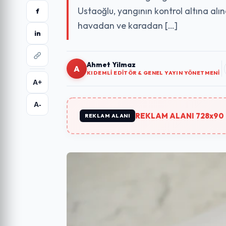
Ustaoğlu, yangının kontrol altına alınd
f
havadan ve karadan […]
in
Ahmet Yilmaz
A
KIDEMLI EDITÖR & GENEL YAYIN YÖNETMENI
A+
A-
REKLAM ALANI 728x90 
REKLAM ALANI