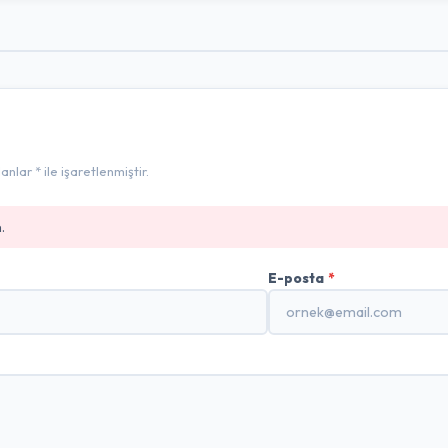
lar * ile işaretlenmiştir.
.
E-posta
*