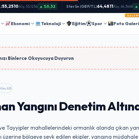
5,2510
64,4811
▲ %0,32
Sterlin (GBP/TL)
▲ %0
Alış: 55,1254
Alış: 64,3468
GALERI
Ara
Ekonomi
Teknoloji
Eğitim
Spor
Foto Galer
tim
ızı Binlerce Okuyucuya Duyurun
im Altına Alındı
man Yangını Denetim Altına
köy ve Tayyipler mahallelerindeki ormanlık alanda çıkan 
rı üzerine bölgeye sevk edilen ekipler, yangına müdahale ed