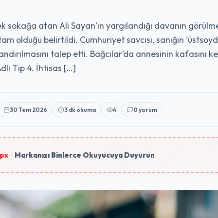
ek sokağa atan Ali Sayan’ın yargılandığı davanın görülm
tam olduğu belirtildi. Cumhuriyet savcısı, sanığın ‘üsts
andırılmasını talep etti. Bağcılar’da annesinin kafasını 
i Tıp 4. İhtisas […]
30 Tem 2026
3 dk okuma
4
0 yorum
px
—
Markanızı Binlerce Okuyucuya Duyurun