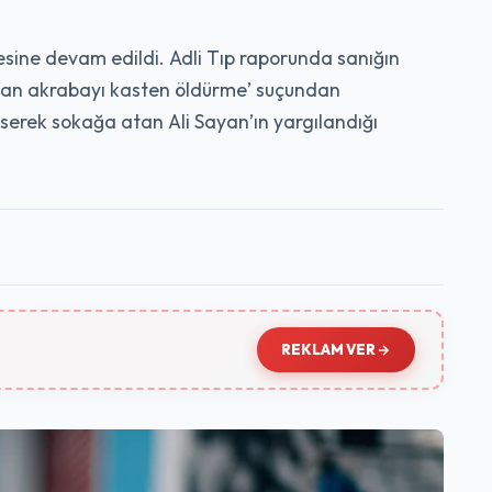
esine devam edildi. Adli Tıp raporunda sanığın
oydan akrabayı kasten öldürme’ suçundan
keserek sokağa atan Ali Sayan’ın yargılandığı
REKLAM VER