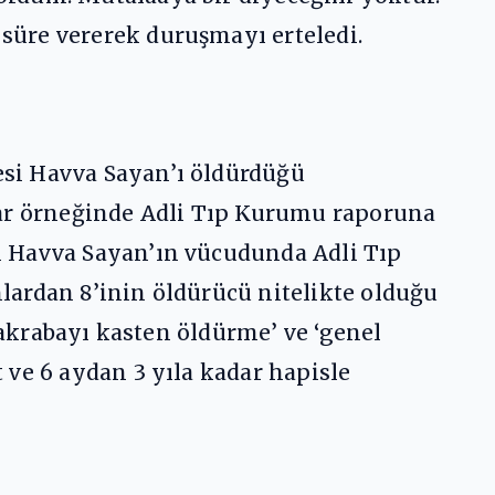
süre vererek duruşmayı erteledi.
si Havva Sayan’ı öldürdüğü
rar örneğinde Adli Tıp Kurumu raporuna
l Havva Sayan’ın vücudunda Adli Tıp
nlardan 8’inin öldürücü nitelikte olduğu
 akrabayı kasten öldürme’ ve ‘genel
 ve 6 aydan 3 yıla kadar hapisle