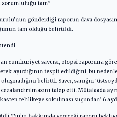
i sorumluluğu tam”
Kurulu’nun gönderdiği raporun dava dosyasına
ğunun tam olduğu belirtildi.
stendi
n cumhuriyet savcısı, otopsi raporuna göre 
rek ayırdığının tespit edildiğini, bu nedenle
 oluşmadığını belirtti. Savcı, sanığın ‘üsts
 cezalandırılmasını talep etti. Mütalaada ayr
 kasten tehlikeye sokulması suçundan’ 6 ayda
Adli Tıp’ın hakkımda vereceği raporu bekliy