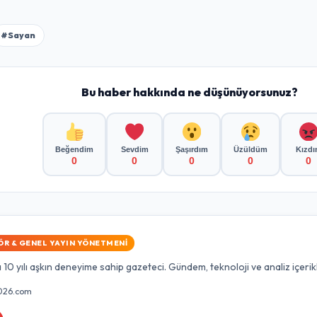
#Sayan
Bu haber hakkında ne düşünüyorsunuz?
Beğendim
Sevdim
Şaşırdım
Üzüldüm
Kızd
0
0
0
0
0
ÖR & GENEL YAYIN YÖNETMENI
10 yılı aşkın deneyime sahip gazeteci. Gündem, teknoloji ve analiz içerik
026.com