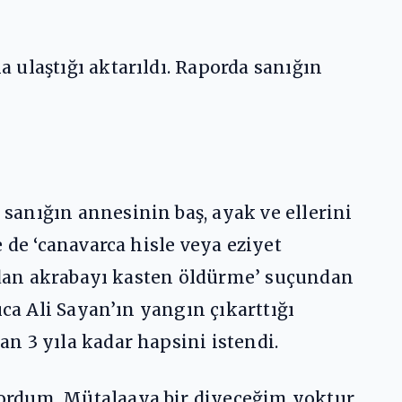
 ulaştığı aktarıldı. Raporda sanığın
sanığın annesinin baş, ayak ve ellerini
 de ‘canavarca hisle veya eziyet
oydan akrabayı kasten öldürme’ suçundan
ıca Ali Sayan’ın yangın çıkarttığı
n 3 yıla kadar hapsini istendi.
ordum. Mütalaaya bir diyeceğim yoktur.