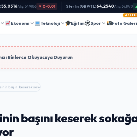
5,0316
64,2540
▼ %-0,01
Sterlin (GBP/TL)
▲ %
Alış: 54,9866
Alış: 64,1970
GALERI
Ara
Ekonomi
Teknoloji
Eğitim
Spor
Foto Galer
tim
ızı Binlerce Okuyucuya Duyurun
sinin başını keserek sokağa atan Ali…
nin başını keserek sokağa
yor