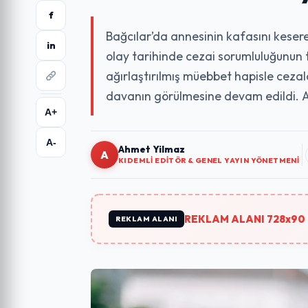
f
Bağcılar’da annesinin kafasını keser
in
olay tarihinde cezai sorumluluğunun 
ağırlaştırılmış müebbet hapisle cezal
davanın görülmesine devam edildi. Adl
A+
A-
Ahmet Yilmaz
A
KIDEMLI EDITÖR & GENEL YAYIN YÖNETMENI
REKLAM ALANI 728x90 
REKLAM ALANI