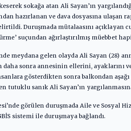
 keserek sokağa atan Ali Sayan’ın yargılandı
fından hazırlanan ve dava dosyasına ulaşan ra
rtildi. Duruşmada mütalaasını açıklayan cu
rme’ suçundan ağırlaştırılmış müebbet hapis
inde meydana gelen olayda Ali Sayan (28) ann
 daha sonra annesinin ellerini, ayaklarını v
nsanlara gösterdikten sonra balkondan aşağı 
len tutuklu sanık Ali Sayan’ın yargılanmasın
i’nde görülen duruşmada Aile ve Sosyal Hiz
GBİS sistemi ile duruşmaya bağlandı.