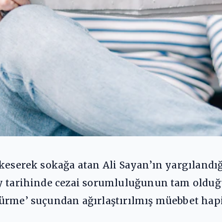
 keserek sokağa atan Ali Sayan’ın yargılandı
y tarihinde cezai sorumluluğunun tam olduğu 
rme’ suçundan ağırlaştırılmış müebbet hapis