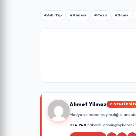
#Adli Tıp
#Annesi
#Ceza
#Sanık
Ahmet Yilmaz
KIDEMLI EDIT
Medya ve haber yayıncılığı alanında 
✍️
4,240
haber
admin@wphaber2