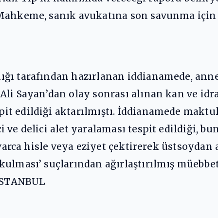
Mahkeme, sanık avukatına son savunma için 
ığı tarafından hazırlanan iddianamede, anne
Ali Sayan’dan olay sonrası alınan kan ve id
it edildiği aktarılmıştı. İddianamede maktu
 ve delici alet yaralaması tespit edildiği, bu
navarca hisle veya eziyet çektirerek üstsoydan
kulması’ suçlarından ağırlaştırılmış müebbet
 İSTANBUL