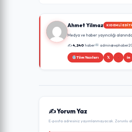
Ahmet Yilmaz
KIDEMLI EDIT
Medya ve haber yayıncılığı alanında 
✍️
4,240
haber
admin@wphaber2
Tüm Yazıları
𝕏
in
✍️ Yorum Yaz
E-posta adresiniz yayımlanmayacak. Zorunlu alan