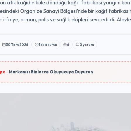
on atık kağıdın küle döndüğü kağıt fabrikası yangını kon
çesindeki Organize Sanayi Bölgesi’nde bir kağıt fabrikas
e itfaiye, orman, polis ve sağlık ekipleri sevk edildi. Al
30 Tem 2026
1 dk okuma
6
0 yorum
px
—
Markanızı Binlerce Okuyucuya Duyurun