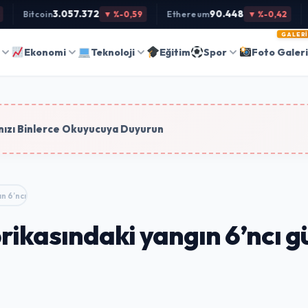
3.057.372
90.448
Bitcoin
▼ %-0,59
Ethereum
▼ %-0,42
GALERI
Ara
Ekonomi
Teknoloji
Eğitim
Spor
Foto Galer
tim
ızı Binlerce Okuyucuya Duyurun
gın 6’ncı günde kontrol…
rikasındaki yangın 6’ncı g