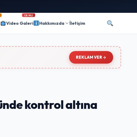
CANLI
i
Video Galeri
Hakkımızda
İletişim
REKLAM VER
ünde kontrol altına