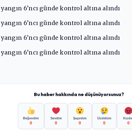
Bu haber hakkında ne düşünüyorsunuz?
Beğendim
Sevdim
Şaşırdım
Üzüldüm
Kızd
0
0
0
0
0