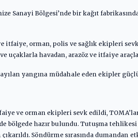
ize Sanayi Bölgesi’nde bir kağıt fabrikasınd
e itfaiye, orman, polis ve sağlık ekipleri se
e uçaklarla havadan, arazöz ve itfaiye araçl
yayılan yangına müdahale eden ekipler güçlü
itfaiye ve orman ekipleri sevk edildi, TOMA’
de bölgede hazır bulundu. Tutuşma tehlikesi a
 çıkarıldı. Söndürme sırasında dumandan etkil