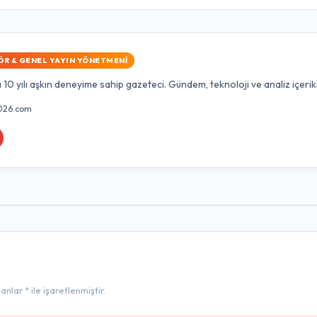
ÖR & GENEL YAYIN YÖNETMENI
10 yılı aşkın deneyime sahip gazeteci. Gündem, teknoloji ve analiz içerik
026.com
lar * ile işaretlenmiştir.