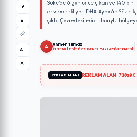
Söke’de 6 gün önce çıkan ve 140 bin t
f
devam ediliyor. DHA Aydın’ın Söke il
çıktı. Çevredekilerin ihbarıyla bölgey
in
Ahmet Yilmaz
A
KIDEMLI EDITÖR & GENEL YAYIN YÖNETMENI
A+
A-
REKLAM ALANI 728x90 
REKLAM ALANI