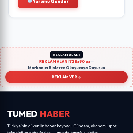
Yorumu Gönder
REKLAM ALANI
REKLAM ALANI 728x90 px
—
Markanızı Binlerce Okuyucuya Duyurun
REKLAM VER
TUMED
HABER
Türkiye'nin güvenilir haber kaynağı. Gündem, ekonomi, spor,
teknoloji ve daha fazlası — anında, tarafsız, doğru.