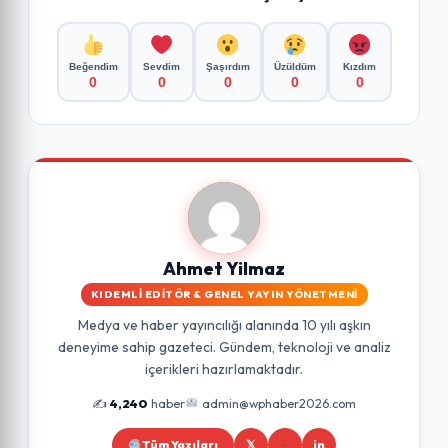
Beğendim
Sevdim
Şaşırdım
Üzüldüm
Kızdım
0
0
0
0
0
Ahmet Yilmaz
KIDEMLI EDITÖR & GENEL YAYIN YÖNETMENI
Medya ve haber yayıncılığı alanında 10 yılı aşkın
deneyime sahip gazeteci. Gündem, teknoloji ve analiz
içerikleri hazırlamaktadır.
✍️
4,240
haber
admin@wphaber2026.com
Tüm Yazıları
𝕏
in