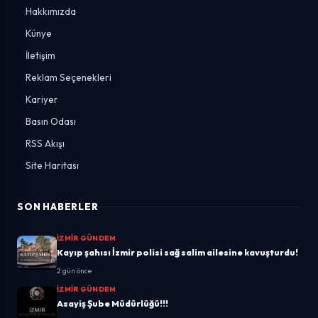
Hakkımızda
Künye
İletişim
Reklam Seçenekleri
Kariyer
Basın Odası
RSS Akışı
Site Haritası
SON HABERLER
İZMIR GÜNDEM
Kayıp şahısı İzmir polisi sağ salim ailesine kavuşturdu!
2 gün önce
İZMIR GÜNDEM
Asayiş Şube Müdürlüğü!!!