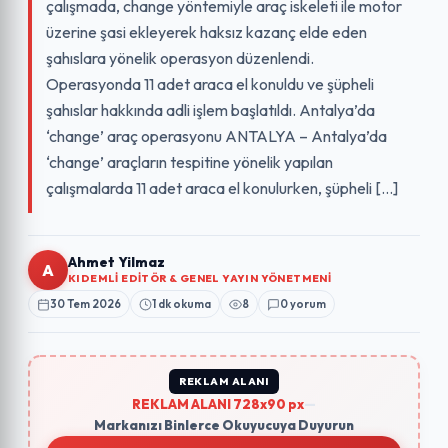
çalışmada, change yöntemiyle araç iskeleti ile motor
üzerine şasi ekleyerek haksız kazanç elde eden
şahıslara yönelik operasyon düzenlendi.
Operasyonda 11 adet araca el konuldu ve şüpheli
şahıslar hakkında adli işlem başlatıldı. Antalya’da
‘change’ araç operasyonu ANTALYA – Antalya’da
‘change’ araçların tespitine yönelik yapılan
çalışmalarda 11 adet araca el konulurken, şüpheli […]
Ahmet Yilmaz
A
KIDEMLI EDITÖR & GENEL YAYIN YÖNETMENI
30 Tem 2026
1 dk okuma
8
0 yorum
REKLAM ALANI
REKLAM ALANI 728x90 px
—
Markanızı Binlerce Okuyucuya Duyurun