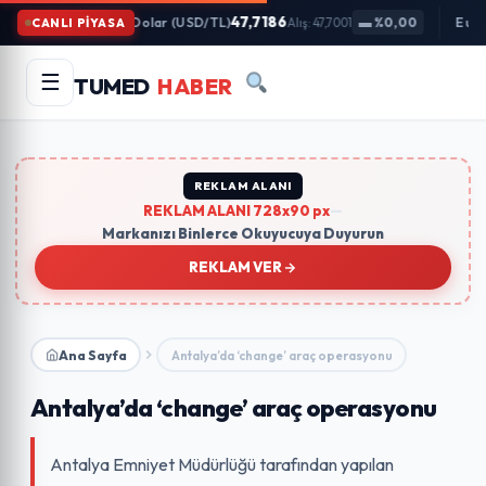
İçeriğe
47,7186
Dolar (USD/TL)
▬ %0,00
Euro
CANLI PİYASA
Alış: 47,7001
Atla
Arama
Ara
☰
TUMED
HABER
yapın:
Trend Aramalar:
#gündem
#ekonomi
#teknoloji
#eğitim
REKLAM ALANI
REKLAM ALANI 728x90 px
—
Markanızı Binlerce Okuyucuya Duyurun
REKLAM VER
Ana Sayfa
Antalya’da ‘change’ araç operasyonu
Antalya’da ‘change’ araç operasyonu
Antalya Emniyet Müdürlüğü tarafından yapılan