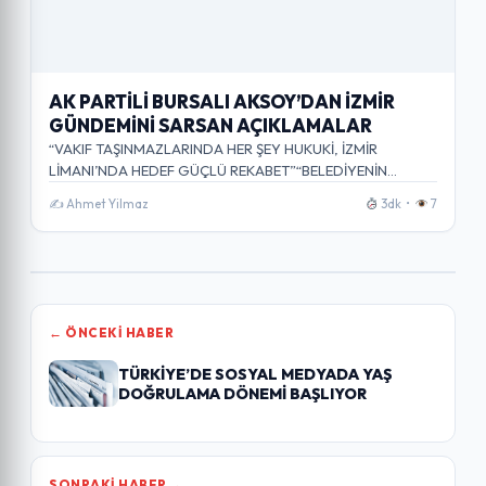
AK PARTİLİ BURSALI AKSOY’DAN İZMİR
GÜNDEMİNİ SARSAN AÇIKLAMALAR
“VAKIF TAŞINMAZLARINDA HER ŞEY HUKUKİ, İZMİR
LİMANI’NDA HEDEF GÜÇLÜ REKABET”“BELEDİYENİN
‘HABERİMİZ YOKTU’ SÖZÜ GERÇEĞİ…
✍️ Ahmet Yilmaz
3dk •
7
← ÖNCEKI HABER
TÜRKİYE’DE SOSYAL MEDYADA YAŞ
DOĞRULAMA DÖNEMİ BAŞLIYOR
SONRAKI HABER →