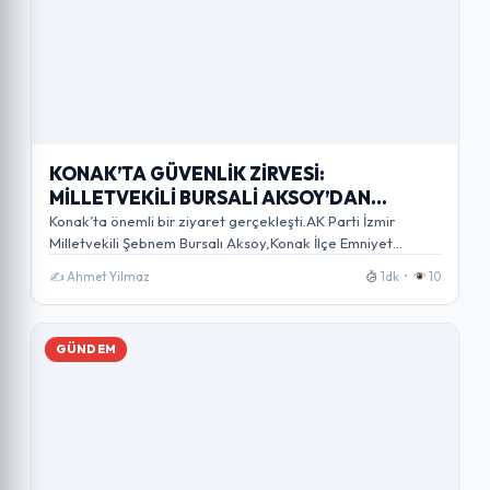
KONAK’TA GÜVENLİK ZİRVESİ:
MİLLETVEKİLİ BURSALİ AKSOY’DAN
EMNİYETE ZİYARET
Konak’ta önemli bir ziyaret gerçekleşti.AK Parti İzmir
Milletvekili Şebnem Bursalı Aksoy,Konak İlçe Emniyet
Müdürü…
✍️ Ahmet Yilmaz
1dk •
10
GÜNDEM