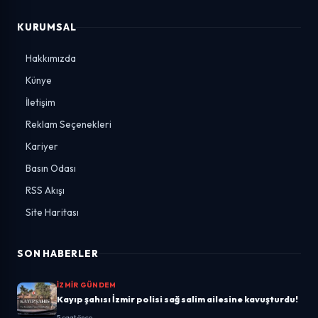
KURUMSAL
Hakkımızda
Künye
İletişim
Reklam Seçenekleri
Kariyer
Basın Odası
RSS Akışı
Site Haritası
SON HABERLER
İZMIR GÜNDEM
Kayıp şahısı İzmir polisi sağ salim ailesine kavuşturdu!
5 saat önce