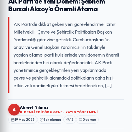
AK Parti’de Yeni Dönem: Şebnem
Bursalı Aksoy’a Önemli Atama
AK Parti’de dikkat çeken yeni görevlendirme: İzmir
Milletvekili , Çevre ve Şehircilik Politikaları Başkan
Yardımcılığı görevine getirildi. Cumhurbaşkanı ’ın
onayı ve Genel Başkan Yardımcısı ’ın takdiriyle
yapılan atama, parti kulislerinde yeni dönemin önemli
hamlelerinden biri olarak değerlendirildi. AK Parti
yönetimince gerçekleştirilen yeni yapılanmada,
çevre ve şehircilik alanındaki politikaların daha hızlı,
etkin ve koordineli yürütülmesi hedeflenirken, […]
Ahmet Yilmaz
A
KIDEMLI EDITÖR & GENEL YAYIN YÖNETMENI
19 May 2026
1 dk okuma
12
0 yorum