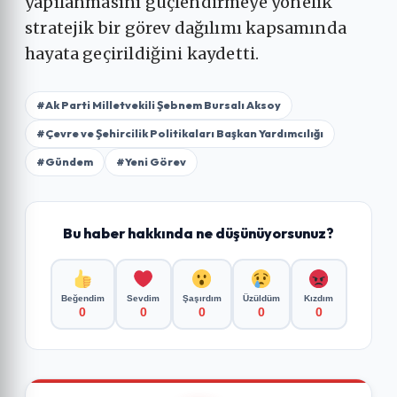
yapılanmasını güçlendirmeye yönelik
stratejik bir görev dağılımı kapsamında
hayata geçirildiğini kaydetti.
#Ak Parti Milletvekili Şebnem Bursalı Aksoy
#Çevre ve Şehircilik Politikaları Başkan Yardımcılığı
#Gündem
#Yeni Görev
Bu haber hakkında ne düşünüyorsunuz?
Beğendim
Sevdim
Şaşırdım
Üzüldüm
Kızdım
0
0
0
0
0