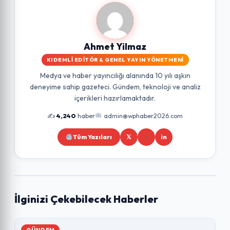
Ahmet Yilmaz
KIDEMLI EDITÖR & GENEL YAYIN YÖNETMENI
Medya ve haber yayıncılığı alanında 10 yılı aşkın
deneyime sahip gazeteci. Gündem, teknoloji ve analiz
içerikleri hazırlamaktadır.
✍️
4,240
haber
admin@wphaber2026.com
Tüm Yazıları
𝕏
in
İlginizi Çekebilecek Haberler