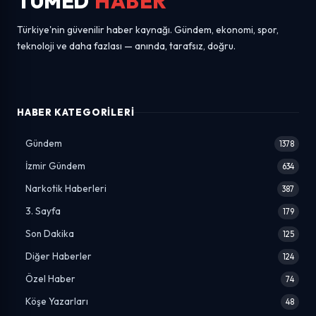
TUMED
HABER
Türkiye'nin güvenilir haber kaynağı. Gündem, ekonomi, spor,
teknoloji ve daha fazlası — anında, tarafsız, doğru.
HABER KATEGORILERI
Gündem
1378
İzmir Gündem
634
Narkotik Haberleri
387
3. Sayfa
179
Son Dakika
125
Diğer Haberler
124
Özel Haber
74
Köşe Yazarları
48