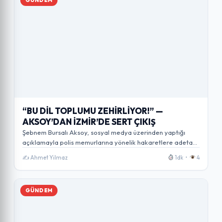
GÜNDEM
“BU DİL TOPLUMU ZEHİRLİYOR!” —
AKSOY’DAN İZMİR’DE SERT ÇIKIŞ
Şebnem Bursalı Aksoy, sosyal medya üzerinden yaptığı
açıklamayla polis memurlarına yönelik hakaretlere adeta
ateş…
✍️ Ahmet Yilmaz
1dk •
4
GÜNDEM