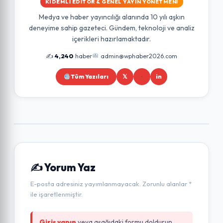
KIDEMLI EDITÖR & GENEL YAYIN YÖNETMENI
Medya ve haber yayıncılığı alanında 10 yılı aşkın
deneyime sahip gazeteci. Gündem, teknoloji ve analiz
içerikleri hazırlamaktadır.
✍️
4,240
haber
admin@wphaber2026.com
Tüm Yazıları
𝕏
in
✍️ Yorum Yaz
E-posta adresiniz yayımlanmayacak. Zorunlu alanlar *
ile işaretlenmiştir.
Giriş yapın
veya aşağıdaki formu doldurun.