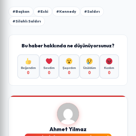
#Başkan
#Eski
#Kennedy
#Saldırı
#Silahlı Saldırı
Bu haber hakkında ne düşünüyorsunuz?
Beğendim
Sevdim
Şaşırdım
Üzüldüm
Kızdım
0
0
0
0
0
Ahmet Yilmaz