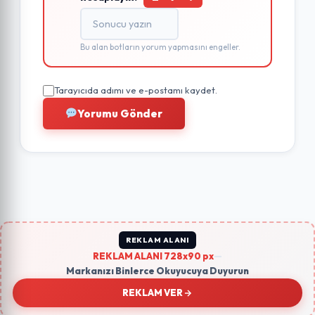
Bu alan botların yorum yapmasını engeller.
Tarayıcıda adımı ve e-postamı kaydet.
Yorumu Gönder
REKLAM ALANI
REKLAM ALANI 728x90 px
—
Markanızı Binlerce Okuyucuya Duyurun
REKLAM VER