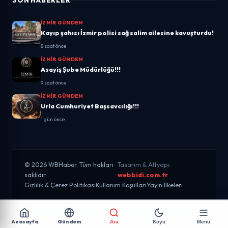
SON HABERLER
İZMIR GÜNDEM
Kayıp şahısı İzmir polisi sağ salim ailesine kavuşturdu!
8 saat önce
İZMIR GÜNDEM
Asayiş Şube Müdürlüğü!!!
9 saat önce
İZMIR GÜNDEM
Urla Cumhuriyet Başsavcılığı!!!
1 gün önce
© 2026 WBHaber. Tüm hakları
Tasarım & Altyapı:
saklıdır.
webbidi.com.tr
Gizlilik & Çerez Politikası
Kullanım Koşulları
Yayın İlkeleri
Anasayfa
Gündem
Ara
Koyu
Menü