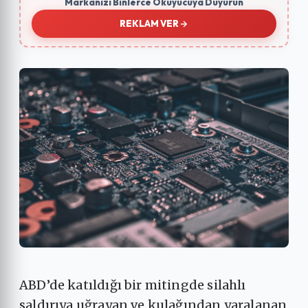
Markanızı Binlerce Okuyucuya Duyurun
REKLAM VER
ABD’de katıldığı bir mitingde silahlı
saldırıya uğrayan ve kulağından yaralanan