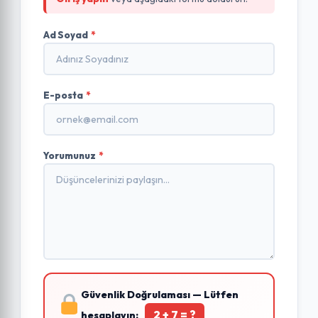
Ad Soyad
*
E-posta
*
Yorumunuz
*
Güvenlik Doğrulaması — Lütfen
2 + 7 = ?
hesaplayın: