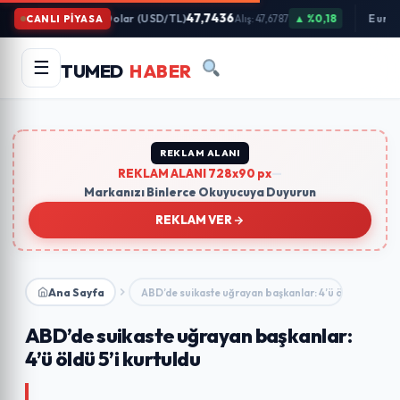
İçeriğe
47,7436
Dolar (USD/TL)
▲ %0,18
Euro 
CANLI PİYASA
Alış: 47,6787
Atla
Arama
Ara
☰
TUMED
HABER
yapın:
Trend Aramalar:
#gündem
#ekonomi
#teknoloji
#eğitim
REKLAM ALANI
REKLAM ALANI 728x90 px
—
Markanızı Binlerce Okuyucuya Duyurun
REKLAM VER
Ana Sayfa
ABD’de suikaste uğrayan başkanlar: 4’ü öldü 5’i…
ABD’de suikaste uğrayan başkanlar:
4’ü öldü 5’i kurtuldu