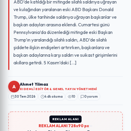
ABD’de katıldığı bir mitingde silahlı saldırıya uğrayan
ve kulağından yaralanan eski ABD Başkanı Donald
Trump, ülke tarihinde saldırıya uğrayan başkanlar ve
başkan adayları arasına eklendi. Cumartesi günü
Pennsylvania’da düzenlediği mitingde eski Başkan
Trump’ın yaralandığı silahlı saldırı, ABD’de silahlı
şiddete ilişkin endişeleri artırırken, başkanlara ve
başkan adaylarına karşı saldırı ve suikast girişimlerini
akıllara getirdi. 5 Kasım’daki […]
Ahmet Yilmaz
A
KIDEMLI EDITÖR & GENEL YAYIN YÖNETMENI
30 Tem 2026
4 dk okuma
10
0 yorum
REKLAM ALANI
REKLAM ALANI 728x90 px
—