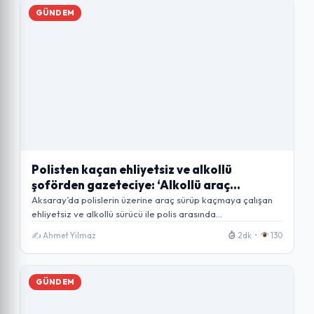
GÜNDEM
Polisten kaçan ehliyetsiz ve alkollü
şoförden gazeteciye: ‘Alkollü araç
kullanmaktan haber mi olur?’
Aksaray’da polislerin üzerine araç sürüp kaçmaya çalışan
ehliyetsiz ve alkollü sürücü ile polis arasında…
✍️ Ahmet Yilmaz
2dk •
130
GÜNDEM