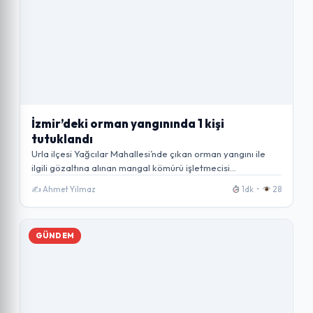
İzmir’deki orman yangınında 1 kişi
tutuklandı
Urla ilçesi Yağcılar Mahallesi’nde çıkan orman yangını ile
ilgili gözaltına alınan mangal kömürü işletmecisi…
✍️ Ahmet Yilmaz
1dk •
28
GÜNDEM