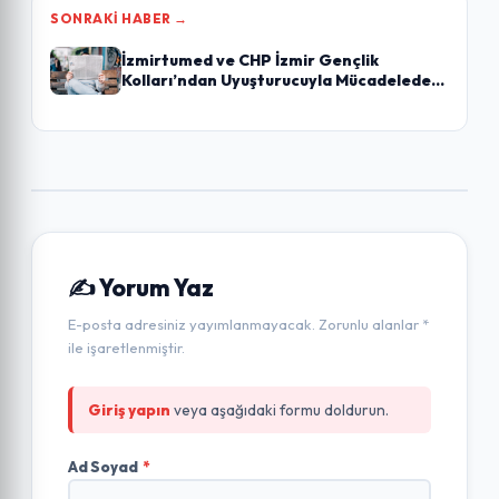
SONRAKI HABER →
İzmirtumed ve CHP İzmir Gençlik
Kolları’ndan Uyuşturucuyla Mücadelede
Ortak Seminer
✍️ Yorum Yaz
E-posta adresiniz yayımlanmayacak. Zorunlu alanlar *
ile işaretlenmiştir.
Giriş yapın
veya aşağıdaki formu doldurun.
Ad Soyad
*