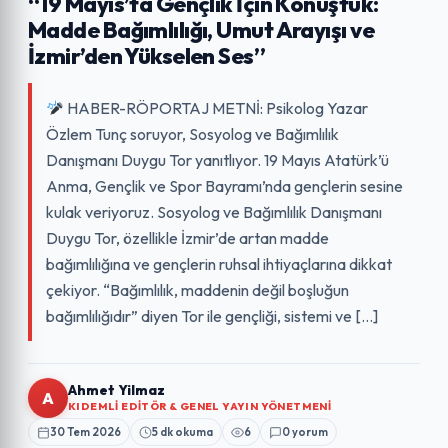
“19 Mayıs’ta Gençlik İçin Konuştuk:
Madde Bağımlılığı, Umut Arayışı ve
İzmir’den Yükselen Ses”
HABER-RÖPORTAJ METNİ: Psikolog Yazar
Özlem Tunç soruyor, Sosyolog ve Bağımlılık
Danışmanı Duygu Tor yanıtlıyor. 19 Mayıs Atatürk’ü
Anma, Gençlik ve Spor Bayramı’nda gençlerin sesine
kulak veriyoruz. Sosyolog ve Bağımlılık Danışmanı
Duygu Tor, özellikle İzmir’de artan madde
bağımlılığına ve gençlerin ruhsal ihtiyaçlarına dikkat
çekiyor. “Bağımlılık, maddenin değil boşluğun
bağımlılığıdır” diyen Tor ile gençliği, sistemi ve […]
Ahmet Yilmaz
A
KIDEMLI EDITÖR & GENEL YAYIN YÖNETMENI
30 Tem 2026
5 dk okuma
6
0 yorum