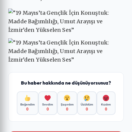
Bu haber hakkında ne düşünüyorsunuz?
Beğendim
Sevdim
Şaşırdım
Üzüldüm
Kızdım
0
0
0
0
0