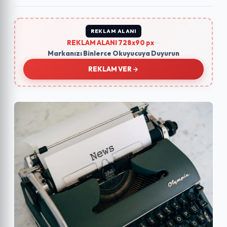
REKLAM ALANI
REKLAM ALANI 728x90 px
—
Markanızı Binlerce Okuyucuya Duyurun
REKLAM VER