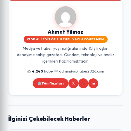
Ahmet Yilmaz
KIDEMLI EDITÖR & GENEL YAYIN YÖNETMENI
Medya ve haber yayıncılığı alanında 10 yılı aşkın
deneyime sahip gazeteci. Gündem, teknoloji ve analiz
içerikleri hazırlamaktadır.
✍️
4,240
haber
admin@wphaber2026.com
Tüm Yazıları
𝕏
in
İlginizi Çekebilecek Haberler