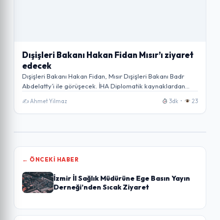
Dışişleri Bakanı Hakan Fidan Mısır’ı ziyaret
edecek
Dışişleri Bakanı Hakan Fidan, Mısır Dışişleri Bakanı Badr
Abdelatty’i ile görüşecek. İHA Diplomatik kaynaklardan…
✍️ Ahmet Yilmaz
3dk •
23
← ÖNCEKI HABER
İzmir İl Sağlık Müdürüne Ege Basın Yayın
Derneği’nden Sıcak Ziyaret