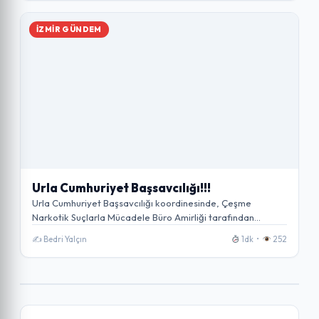
İZMIR GÜNDEM
Urla Cumhuriyet Başsavcılığı!!!
Urla Cumhuriyet Başsavcılığı koordinesinde, Çeşme
Narkotik Suçlarla Mücadele Büro Amirliği tarafından
gerçekleştirilen çalışmalar kapsamında,…
✍️ Bedri Yalçın
1dk •
252