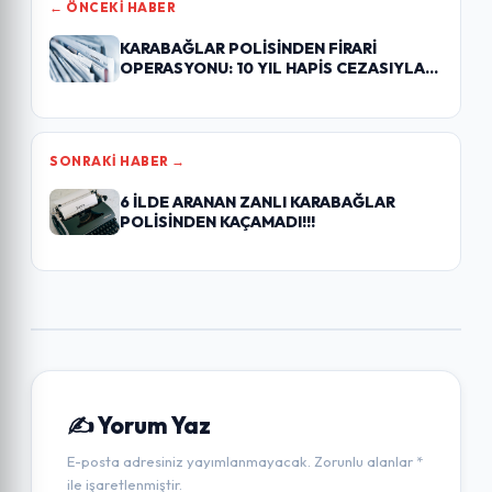
← ÖNCEKI HABER
KARABAĞLAR POLİSİNDEN FİRARİ
OPERASYONU: 10 YIL HAPİS CEZASIYLA
ARANAN ŞAHIS…
SONRAKI HABER →
6 İLDE ARANAN ZANLI KARABAĞLAR
POLİSİNDEN KAÇAMADI!!!
✍️ Yorum Yaz
E-posta adresiniz yayımlanmayacak. Zorunlu alanlar *
ile işaretlenmiştir.