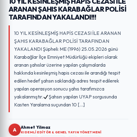
10 YIL KESİNLEŞMİŞ HAPİS CEZASI İLE
ARANAN ŞAHIS KARABAĞLAR POLİSİ
TARAFINDAN YAKALANDI!!!
10 YIL KESİNLEŞMİŞ HAPİS CEZASI İLE ARANAN
ŞAHIS KARABAĞLAR POLİSİ TARAFINDAN
YAKALANDI Şüpheli: ME (1996) 25.05.2026 günü
Karabağlar İlçe Emniyet Müdürlüğü ekipleri olarak
aranan şahıslar üzerine yapılan çalışmalarda
hakkında kesinleşmiş hapis cezası ile arandığı tespit
edilen hedef şahsın saklandığı adres tespit edilerek
yapılan operasyon sonucu şahıs tarafımızca
yakalanmıştır.
Şahsın yapılan UYAP sorgusunda
Kasten Yaralama suçundan 10 […]
Ahmet Yilmaz
A
KIDEMLI EDITÖR & GENEL YAYIN YÖNETMENI