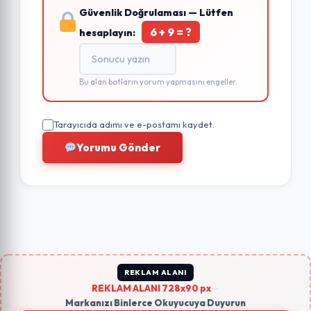
Güvenlik Doğrulaması — Lütfen
6 + 9 = ?
hesaplayın:
Bu alan botların yorum yapmasını engeller.
Tarayıcıda adımı ve e-postamı kaydet.
Yorumu Gönder
REKLAM ALANI
REKLAM ALANI 728x90 px
—
Markanızı Binlerce Okuyucuya Duyurun