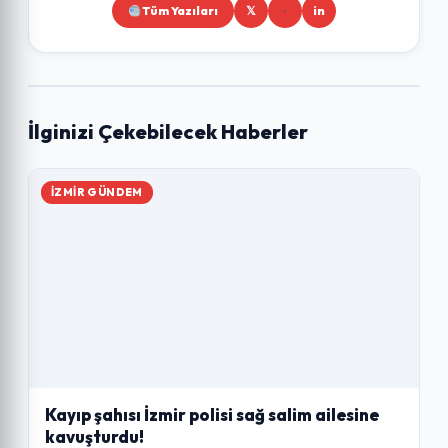
Tüm Yazıları
𝕏
in
İlginizi Çekebilecek Haberler
İZMIR GÜNDEM
Kayıp şahısı İzmir polisi sağ salim ailesine
kavuşturdu!