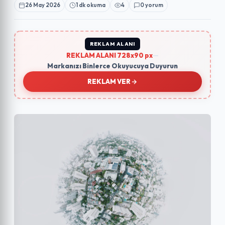
26 May 2026
1 dk okuma
4
0 yorum
REKLAM ALANI
REKLAM ALANI 728x90 px
—
Markanızı Binlerce Okuyucuya Duyurun
REKLAM VER