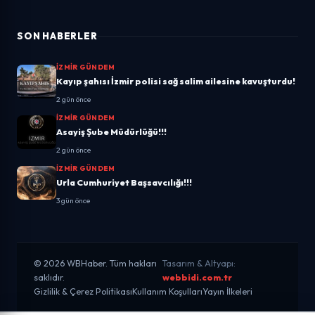
SON HABERLER
İZMIR GÜNDEM
Kayıp şahısı İzmir polisi sağ salim ailesine kavuşturdu!
2 gün önce
İZMIR GÜNDEM
Asayiş Şube Müdürlüğü!!!
2 gün önce
İZMIR GÜNDEM
Urla Cumhuriyet Başsavcılığı!!!
3 gün önce
© 2026 WBHaber. Tüm hakları
Tasarım & Altyapı:
saklıdır.
webbidi.com.tr
Gizlilik & Çerez Politikası
Kullanım Koşulları
Yayın İlkeleri