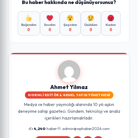
Bu haber hakkında ne düşünüyorsunuz?
Beğendim
Sevdim
Şaşırdım
Üzüldüm
Kızdım
0
0
0
0
0
Ahmet Yilmaz
KIDEMLI EDITÖR & GENEL YAYIN YÖNETMENI
Medya ve haber yayıncılığı alanında 10 yılı aşkın
deneyime sahip gazeteci. Gündem, teknoloji ve analiz
içerikleri hazırlamaktadır.
✍️
4,240
haber
admin@wphaber2026.com