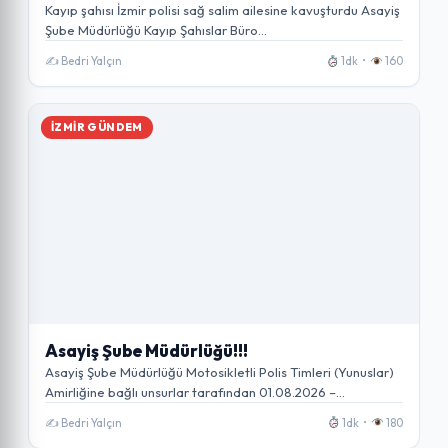
Kayıp şahısı İzmir polisi sağ salim ailesine kavuşturdu Asayiş
Şube Müdürlüğü Kayıp Şahıslar Büro…
✍️ Bedri Yalçın
1dk •
160
İZMIR GÜNDEM
Asayiş Şube Müdürlüğü!!!
Asayiş Şube Müdürlüğü Motosikletli Polis Timleri (Yunuslar)
Amirliğine bağlı unsurlar tarafından 01.08.2026 –
07.08.2026…
✍️ Bedri Yalçın
1dk •
180